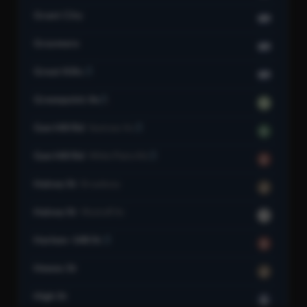
Grant City
SIR
Grasmere
SIR
Great Kills
SIR
Greenpoint Av
G
Gun Hill Rd
Seymour Av
5
Gun Hill Rd
White Plains Rd
2
Halsey St
Broadway
J
Halsey St
Wyckoff Av
L
Harlem–148 St
3
Hewes St
J
High St
A