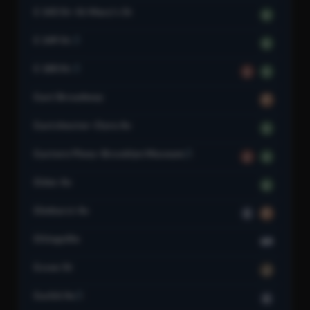
E 143 St–St Mary's St
6
E 149 St
6
E 180 St
2
5
East Broadway
F
Eastchester–Dyre Av
5
Eastern Pkwy–Brooklyn Museum
2
4
Elder Av
6
Elmhurst Av
E
F
Eltingville
SIR
Essex St
J
Euclid Av
A