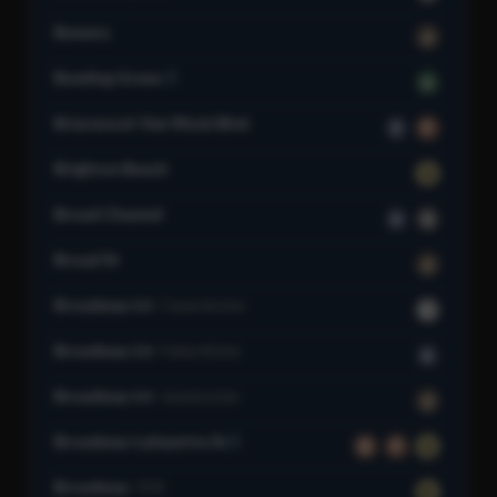
Bowery
J
Bowling Green
4
Briarwood–Van Wyck Blvd
E
F
Brighton Beach
Q
Broad Channel
A
S
Broad St
J
Broadway Jct
Canarsie Line
L
Broadway Jct
Fulton St Line
A
Broadway Jct
Jamaica Line
J
Broadway-Lafayette St
D
F
Q
Broadway
31 St
N