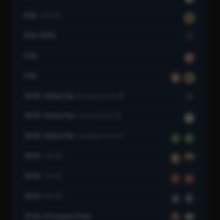
8 Av
62 St
N
8 St–NYU
9 Av
D
9 St
D
N
14 St–Union Sq
Broadway Line
14 St–Union Sq
Canarsie Line
L
14 St–Union Sq
Lexington Av Line
4
6
14 St
6 Av
F
Q
14 St
7 Av
1
2
14 St
8 Av
A
E
F
G
15 St–Prospect Park