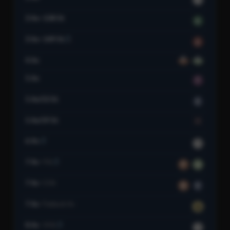
3 Av–138 St
6
3 Av–149 St
2
F
G
4 Av
5 Av
7
5 Av/53 St
E
5 Av/59 St
6 Av
L
7 Av
9 St
F
G
7 Av
53 St
D
E
7 Av
Flatbush Av
Q
8 Av
14 St
L