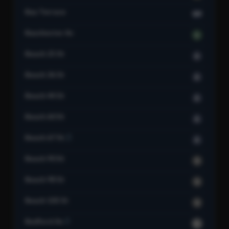
Bay Terrace
SIR
Baychester Av
5
Beach 25 St
A
Beach 36 St
A
Beach 44 St
A
Beach 60 St
A
Beach 67 St
A
Beach 90 St
S
Beach 98 St
S
Beach 105 St
S
Bedford Av
L