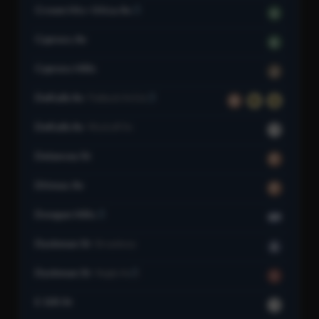
Crown Hts–Utica Av
4
Cypress Av
6
Cypress Hills
J
DeKalb Av
Flatbush Av Ext
D
N
Q
DeKalb Av
Wyckoff Av
L
Delancey St
F
Ditmas Av
F
Dongan Hills
SIR
Dyckman St
Broadway
A
Dyckman St
Nagle Av
1
E 105 St
L