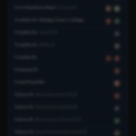
Fort Hamilton Pkwy
Prospect Av
F
G
Franklin Av–Medgar Evers College
2
4
Franklin Av
Fulton St
A
Franklin Av
Shuttle
S
Franklin St
1
2
Freeman St
2
Fresh Pond Rd
M
Fulton St
Bway-Nassau St (7 Av)
2
Fulton St
Bway-Nassau St (8 Av)
A
Fulton St
Bway-Nassau St (Lex Av)
4
Fulton St
Bway-Nassau St (Nassau St)
J