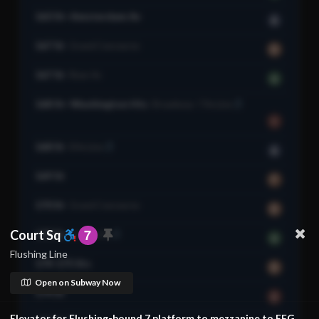
163 St–Amsterdam Av
A
167 St
Grand Concourse
D
167 St
River Av
4
168 St–Washington Hts
Broadway–7 Av Line
1
168 St
8 Av Line
A
169 St
F
170 St
Grand Concourse
D
7
Court Sq
170 St
Jerome Av
4
Flushing Line
174-175 Sts
D
Open on Subway Now
174 St
2
Elevator for
Flushing-bound 7 platform to mezzanine to EFG