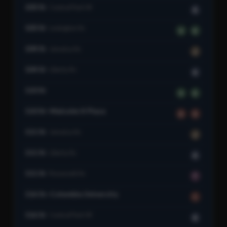
103 St
Central Park W
A
103 St
Lexington Av
4
6
104 St
Jamaica Av
J
104 St
Liberty Av
A
110 St
4
6
110 St–Malcolm X Plaza
2
3
111 St
Jamaica Av
J
111 St
Liberty Av
A
111 St
Roosevelt Av
7
116 St–Columbia University
1
116 St
Central Park W
A