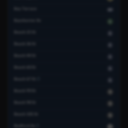
Bay Terrace
SIR
Baychester Av
5
Beach 25 St
A
Beach 36 St
A
Beach 44 St
A
Beach 60 St
A
Beach 67 St
A
Beach 90 St
S
Beach 98 St
S
Beach 105 St
S
Bedford Av
L