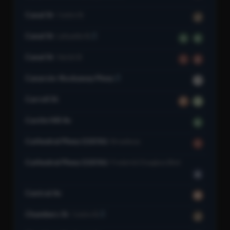
Canal St
Centre St
J
Canal St
Lafayette St
4
6
Canal St
Varick St
1
2
Canarsie–Rockaway Pkwy
L
Carroll St
F
G
Castle Hill Av
6
Cathedral Pkwy (110 St)
Broadway
1
Cathedral Pkwy (110 St)
Frederick Douglass Blvd
A
Central Av
M
Chambers St
Centre St
J