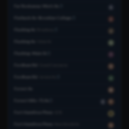
Far Rockaway–Mott Av
A
Flatbush Av–Brooklyn College
2
Flushing Av
Broadway
J
Flushing Av
Union Av
G
Flushing–Main St
7
Fordham Rd
Grand Concourse
D
Fordham Rd
Jerome Av
4
Forest Av
M
Forest Hills–71 Av
E
F
Fort Hamilton Pkwy
62 St
N
Fort Hamilton Pkwy
New Utrecht Av
D