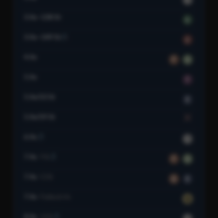
3 Av–138 St
6
3 Av–149 St
2
4 Av
F
G
5 Av
7
5 Av/53 St
E
5 Av/59 St
6 Av
L
7 Av
9 St
F
G
7 Av
53 St
D
E
7 Av
Flatbush Av
Q
8 Av
14 St