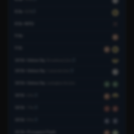
L
8 Av
62 St
N
8 St–NYU
9 Av
D
9 St
D
N
Q
14 St–Union Sq
Broadway Line
14 St–Union Sq
Canarsie Line
L
14 St–Union Sq
Lexington Av Line
4
6
14 St
6 Av
F
Q
14 St
7 Av
1
2
14 St
8 Av
A
E
15 St–Prospect Park
F
G