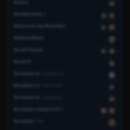
Bowery
J
Bowling Green
4
5
Briarwood–Van Wyck Blvd
E
F
Brighton Beach
Q
Broad Channel
A
S
Broad St
J
Broadway Jct
Canarsie Line
L
Broadway Jct
Fulton St Line
A
Broadway Jct
Jamaica Line
J
Broadway-Lafayette St
D
F
Broadway
31 St
N