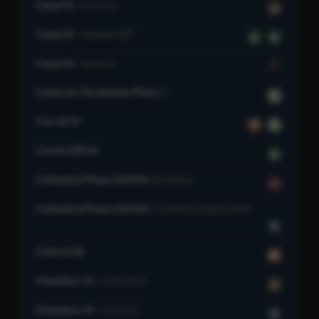
Canal St
Centre St
J
Canal St
Lafayette St
4
6
Canal St
Varick St
Canarsie–Rockaway Pkwy
L
Carroll St
F
G
Castle Hill Av
6
Cathedral Pkwy (110 St)
Broadway
1
Cathedral Pkwy (110 St)
Frederick Douglass Blvd
A
Central Av
M
Chambers St
Centre St
J
Chambers St
Church St
A