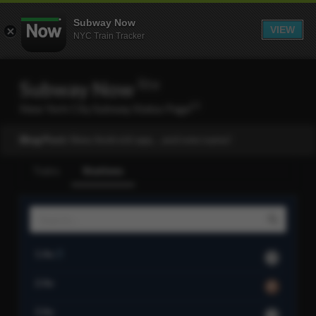
Subway Now
VIEW
NYC Train Tracker
lite
Subway Now
[
?
]
New York City Subway Status Page
Blog Post:
New Android app… and new name!
Trains
Stations
1 Av
L
2 Av
F
3 Av
L