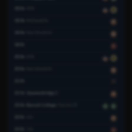
18 Av
64 St
D
N
18 Av
McDonald Av
F
18 Av
New Utrecht Av
D
18 St
1
20 Av
64 St
D
N
20 Av
New Utrecht Av
D
21 St
21 St–Queensbridge
F
23 St–Baruch College
Park Av S
4
6
23 St
6 Av
F
23 St
7 Av
1