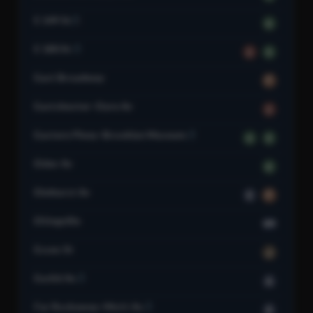
E 149 St
6
E 180 St
2
5
East Broadway
F
Eastchester–Dyre Av
2
Eastern Pkwy–Brooklyn Museum
4
5
Elder Av
6
Elmhurst Av
E
F
Eltingville
SIR
Essex St
J
Euclid Av
A
Far Rockaway–Mott Av
A