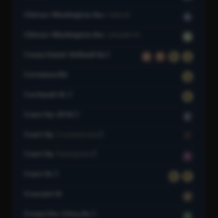
Clinton–Washington Avs
Fulton St
A
Clinton–Washington Avs
Lafayette Av
G
Coney Island–Stillwell Av
D
F
N
Q
Cortelyou Rd
Q
Cortlandt St
N
Court Sq–23 St
E
Court Sq
Crosstown Line
Court Sq
Flushing Line
7
Court St
N
R
Crescent St
J
Crown Hts–Utica Av
4