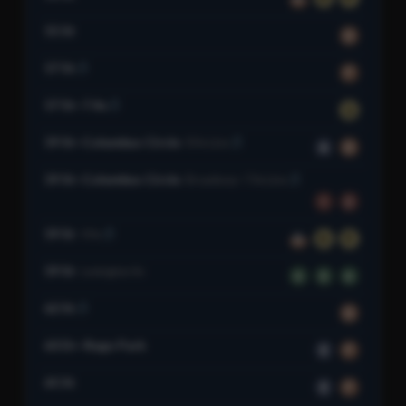
55 St
D
57 St
F
57 St–7 Av
Q
59 St–Columbus Circle
8 Av Line
A
D
59 St–Columbus Circle
Broadway–7 Av Line
1
2
59 St
4 Av
D
N
R
59 St
Lexington Av
4
5
6
62 St
D
63 Dr–Rego Park
E
F
65 St
E
F