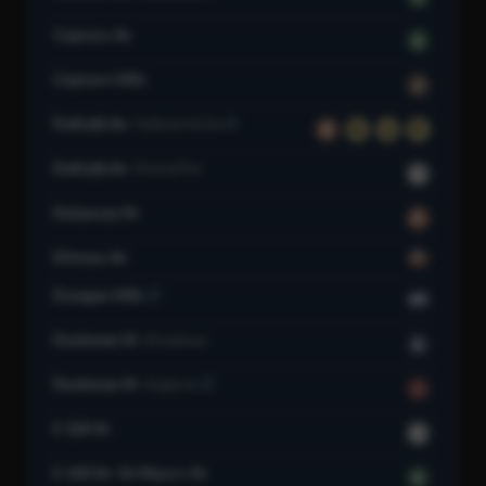
Cypress Av
6
Cypress Hills
J
DeKalb Av
Flatbush Av Ext
D
N
Q
R
DeKalb Av
Wyckoff Av
L
Delancey St
F
F
Ditmas Av
Dongan Hills
SIR
Dyckman St
Broadway
A
Dyckman St
Nagle Av
1
E 105 St
L
E 143 St–St Mary's St
6