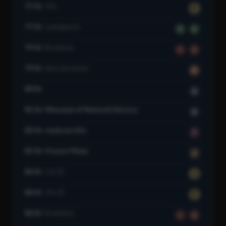
77 St
4 Av
R
77 St
Lexington Av
4
6
79 St
Broadway
1
2
79 St
New Utrecht Av
D
80 St
A
81 St–Museum of Natural History
A
82 St–Jackson Hts
7
85 St–Forest Pkwy
J
86 St
2 Av
Q
86 St
4 Av
R
86 St
Broadway
1
2