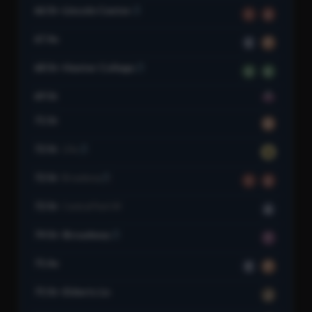
66 St–Lincoln Center
1
2
67 Av
E
F
68 St–Hunter College
4
6
7
69 St
71 St
D
72 St
2 Av
Q
72 St
Broadway
1
2
72 St
Central Park W
A
74 St–Broadway
7
75 Av
E
F
75 St–Elderts Ln
J