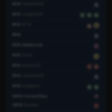
86 St
Central Park W
A
86 St
Lexington Av
4
5
6
86 St
W 7 St
D
N
88 St
A
90 St–Elmhurst Av
7
96 St
2 Av
Q
96 St
Broadway
1
2
96 St
Central Park W
A
96 St
Lexington Av
4
6
7
103 St–Corona Plaza
103 St
Broadway
1