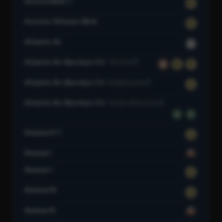
Astoria Blvd
N
Astoria–Ditmars Blvd
N
Atlantic Av
L
Atlantic Av–Barclays Ctr
4 Av Line
D
N
R
Atlantic Av–Barclays Ctr
Brighton Line
Q
Atlantic Av–Barclays Ctr
Eastern Pkwy Line
4
5
Avenue H
Q
F
Avenue I
Avenue J
Q
Avenue M
Q
F
Avenue N