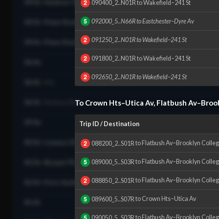
34 St–Hudson Yards
2
090400​_2..N01R
to
Wakefield–241 St
5
092000​_5..N66R
to
Eastchester–Dyre Av
34 St–Penn Station
7 Av
2
091250​_2..N01R
to
Wakefield–241 St
34 St–Penn Station
8 Av
2
091800​_2..N01R
to
Wakefield–241 St
36 Av
2
092650​_2..N01R
to
Wakefield–241 St
36 St
4 Av
36 St
To
Crown Hts–Utica Av, Flatbush Av–Broo
Northern Blvd
39 Av
Trip ID / Destination
40 St–Lowery St
2
088200​_2..S01R
to
Flatbush Av–Brooklyn Colle
5
42 St–Bryant Pk
089000​_5..S03R
to
Flatbush Av–Brooklyn Colle
2
088850​_2..S01R
to
Flatbush Av–Brooklyn Colle
42 St–Port Authority Bus Terminal
5
089600​_5..S07R
to
Crown Hts–Utica Av
45 St
5
090050​_5..S03R
to
Flatbush Av–Brooklyn Colle