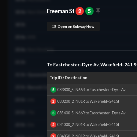
2
5
Freeman St
18 Av
New Utrecht Av
18 St
Open on Subway Now
20 Av
64 St
20 Av
New Utrecht Av
21 St
To
Eastchester–Dyre Av, Wakefield–241 S
21 St–Queensbridge
Trip ID / Destination
23 St–Baruch College
Park Av S
5
083800​_5..N66R
to
Eastchester–Dyre Av
23 St
6 Av
2
083200​_2..N01R
to
Wakefield–241 St
23 St
5
7 Av
085400​_5..N66R
to
Eastchester–Dyre Av
2
23 St
084000​_2..N01R
to
Wakefield–241 St
8 Av
2
084850​_2..N01R
to
Wakefield–241 St