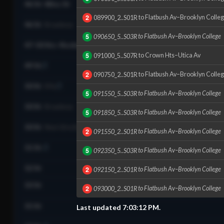
46 St–Bliss St
2
089900​_2..S01R
to
Flatbush Av–Brooklyn Colle
46 St
Broadway
5
090650​_5..S03R
to
Flatbush Av–Brooklyn College
47-50 Sts–Rockefeller Ctr
5
091000​_5..S07R
to
Crown Hts–Utica Av
49 St
2
090750​_2..S01R
to
Flatbush Av–Brooklyn Colle
50 St
8 Av
5
091550​_5..S03R
to
Flatbush Av–Brooklyn College
50 St
Broadway
5
091850​_5..S03R
to
Flatbush Av–Brooklyn College
50 St
New Utrecht Av
2
091550​_2..S01R
to
Flatbush Av–Brooklyn College
51 St
5
092350​_5..S03R
to
Flatbush Av–Brooklyn College
52 St
2
092150​_2..S01R
to
Flatbush Av–Brooklyn College
53 St
2
093000​_2..S01R
to
Flatbush Av–Brooklyn College
55 St
Last updated
7:03:12 PM
.