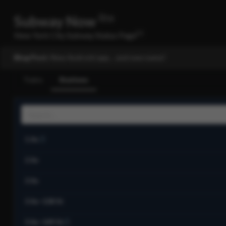
lite
Subway Now
[
?
]
New York City Subway Status Page
Blog Post:
New Android app… and new name!
Trains
Stations
1 Av
2 Av
3 Av
3 Av–138 St
3 Av–149 St