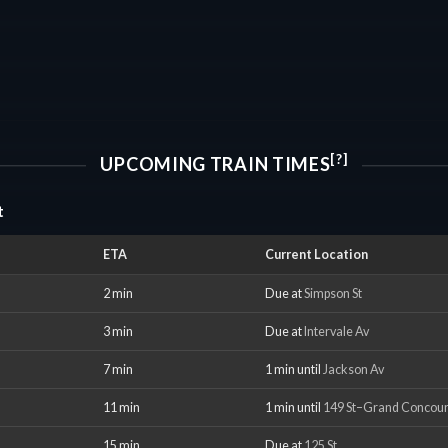
[?]
UPCOMING TRAIN TIMES
t
ETA
Current Location
2 min
Due
at
Simpson St
3 min
Due
at
Intervale Av
7 min
1 min
until
Jackson Av
11 min
1 min
until
149 St–Grand Concou
15 min
Due
at
125 St