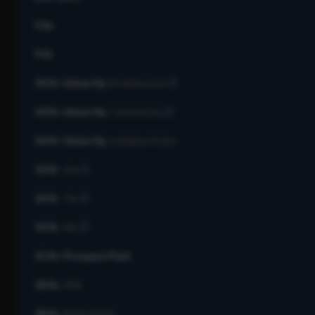
9 Av
9 St
14 St–Union Sq
Broadway Line
14 St–Union Sq
Canarsie Line
14 St–Union Sq
Lexington Av Line
14 St
6 Av
14 St
7 Av
14 St
8 Av
15 St–Prospect Park
18 Av
64 St
18 Av
McDonald Av