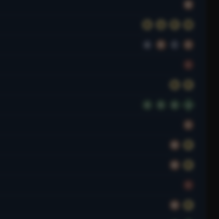
M
N
Q
R
W
A
B
C
D
1
N
R
4
5
6
6
D
M
R
M
R
1
M
R