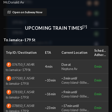
174-175 Sts
McDonald Av
B
D
174 St
Open on Subway Now
2
5
175 St
A
[?]
UPCOMING TRAIN TIMES
176 St
4
To
Jamaica–179 St
181 St
Ft Washington Av
A
Schedule
Trip ID / Destination
ETA
Current Location
181 St
St Nicholas Av
1
Adherence
182-183 Sts
B
D
F
Due
at
076750​_F..N54R
4 min
0 min
Neptune Av
to
Jamaica–179 St
183 St
4
F
~
3 min
until
077500​_F..N54R
~
10 min
0 min
Coney Island–Stillwell
190 St
to
Jamaica–179 St
A
Av
F
~
9 min
until
078100​_F..N54R
191 St
~
16 min
0 min
1
Coney Island–Stillwell
to
Jamaica–179 St
Av
207 St
1
F
~
17 min
until
078850​_F..N54R
~
23 min
0 min
Coney Island–Stillwell
to
Jamaica–179 St