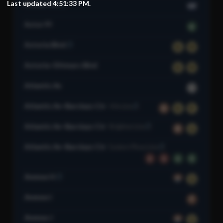
Last updated
4:51:33 PM
.
Arthur Kill
SIR
Astor Pl
6
Astoria Blvd
N
W
Astoria–Ditmars Blvd
N
W
Atlantic Av
L
Atlantic Av–Barclays Ctr
4 Av Line
D
N
R
Atlantic Av–Barclays Ctr
Brighton Line
B
Q
Atlantic Av–Barclays Ctr
Eastern Pkwy Line
2
3
4
5
Avenue H
B
Q
Avenue I
F
Avenue J
B
Q