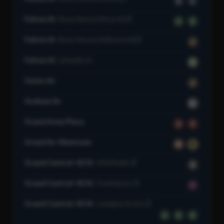
A
C
Fulton St
Bway-Nassau St (Lex Av)
4
5
Fulton St
Bway-Nassau St (Nassau St)
J
Fulton St
Lafayette Av
G
Gates Av
J
Graham Av
L
Grand Army Plaza
2
3
Grand Av–Newtown
M
R
Grand Central–42 St
42 St Shuttle
S
Grand Central–42 St
Flushing Line
7
Grand Central–42 St
Lexington Av Line
4
5
6