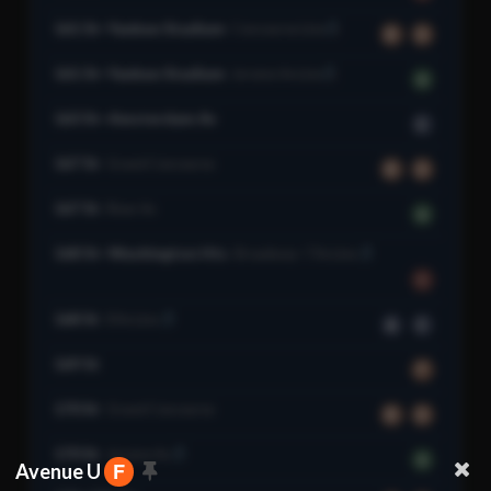
161 St–Yankee Stadium
Concourse Line
B
D
161 St–Yankee Stadium
Jerome Av Line
4
163 St–Amsterdam Av
C
167 St
Grand Concourse
B
D
167 St
River Av
4
168 St–Washington Hts
Broadway–7 Av Line
1
168 St
8 Av Line
A
C
169 St
F
170 St
Grand Concourse
B
D
170 St
Jerome Av
4
F
Avenue U