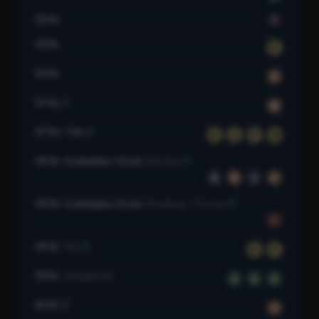
7
52 St
53 St
R
55 St
D
57 St
M
57 St–7 Av
N
Q
R
W
59 St–Columbus Circle
8 Av Line
A
B
C
D
59 St–Columbus Circle
Broadway–7 Av Line
1
59 St
4 Av
N
R
59 St
Lexington Av
4
5
6
62 St
D