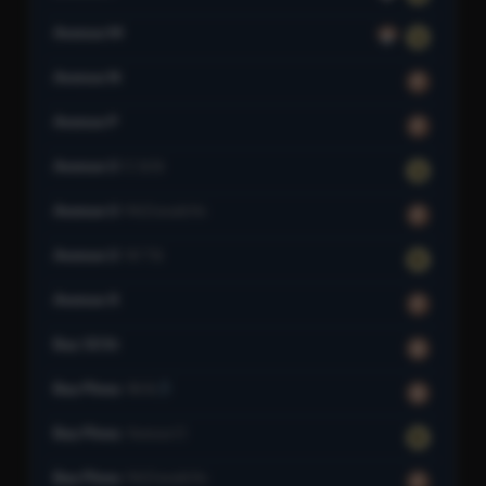
Avenue M
B
Q
Avenue N
F
Avenue P
F
Avenue U
E 16 St
Q
Avenue U
McDonald Av
F
Avenue U
W 7 St
N
Avenue X
F
Bay 50 St
D
Bay Pkwy
86 St
D
Bay Pkwy
Avenue O
N
Bay Pkwy
McDonald Av
F