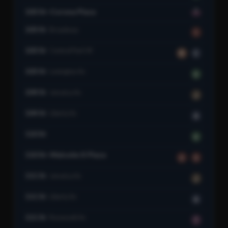
7
103 St–Corona Plaza
103 St
Broadway
1
103 St
Central Park W
B
C
103 St
Lexington Av
6
104 St
Jamaica Av
J
104 St
Liberty Av
A
110 St
6
110 St–Malcolm X Plaza
2
3
111 St
Jamaica Av
J
111 St
Liberty Av
A
111 St
Roosevelt Av
7