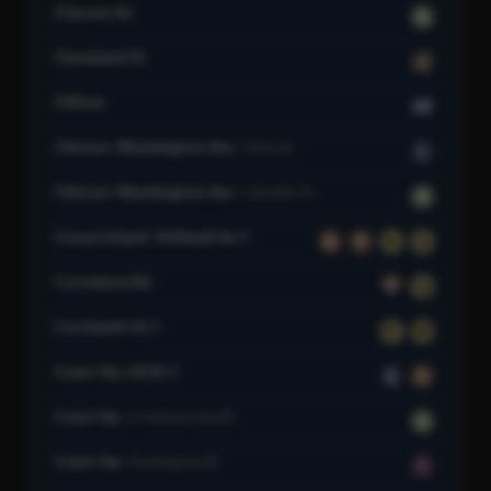
Classon Av
G
Cleveland St
J
Clifton
SIR
Clinton–Washington Avs
Fulton St
C
Clinton–Washington Avs
Lafayette Av
G
Coney Island–Stillwell Av
D
F
N
Q
Cortelyou Rd
B
Q
Cortlandt St
R
W
Court Sq–23 St
E
F
Court Sq
Crosstown Line
G
Court Sq
Flushing Line
7