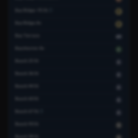
Bay Ridge–95 St
R
Bay Ridge Av
R
Bay Terrace
SIR
Baychester Av
5
Beach 25 St
A
Beach 36 St
A
Beach 44 St
A
Beach 60 St
A
Beach 67 St
A
Beach 90 St
S
Beach 98 St
S