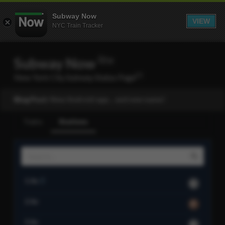
Subway Now
VIEW
NYC Train Tracker
lite
Subway Now
[
?
]
New York City Subway Status Page
Blog Post:
New Android app… and new name!
Trains
Stations
1 Av
L
2 Av
F
3 Av
L