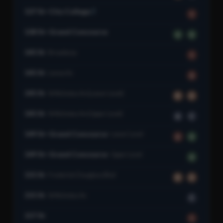
137 St–City College
1
138 St–Grand Concourse
4
5
145 St
Broadway
1
145 St
Lenox Av
3
145 St
St Nicholas Av (Lower Level)
B
D
145 St
St Nicholas Av (Upper Level)
A
C
149 St–Grand Concourse
Lower Level
2
5
149 St–Grand Concourse
Upper Level
4
155 St
Frederick Douglass Blvd
B
D
155 St
St Nicholas Av
C
157 St
1