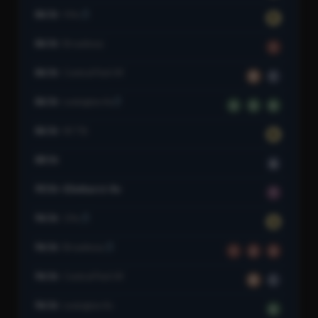
86 St
4 Av
R
86 St
Broadway
1
86 St
Central Park W
B
C
86 St
Lexington Av
4
5
6
86 St
W 7 St
N
88 St
A
90 St–Elmhurst Av
7
96 St
2 Av
Q
96 St
Broadway
1
2
3
96 St
Central Park W
B
C
96 St
Lexington Av
6