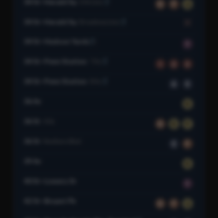
34 St–Herald Sq
6 Av Line
D
F
Q
34 St–Herald Sq
Broadway Line
34 St–Hudson Yards
7
34 St–Penn Station
7 Av
1
2
3
34 St–Penn Station
8 Av
A
E
36 Av
N
36 St
4 Av
D
N
R
36 St
Northern Blvd
E
F
39 Av
N
40 St–Lowery St
7
42 St–Bryant Pk
D
F
Q