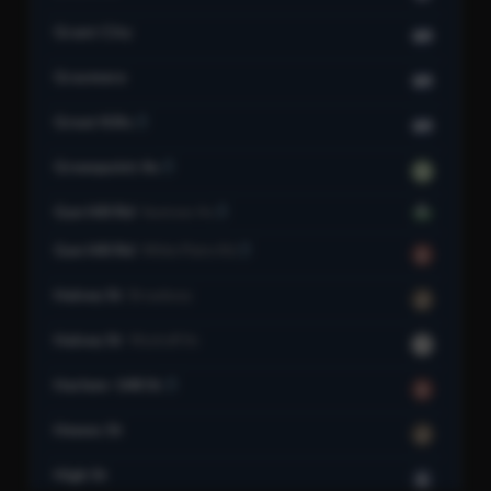
Grant City
SIR
Grasmere
SIR
Great Kills
SIR
Greenpoint Av
G
5
Gun Hill Rd
Seymour Av
Gun Hill Rd
White Plains Rd
2
Halsey St
Broadway
J
Halsey St
Wyckoff Av
L
Harlem–148 St
3
Hewes St
J
High St
A