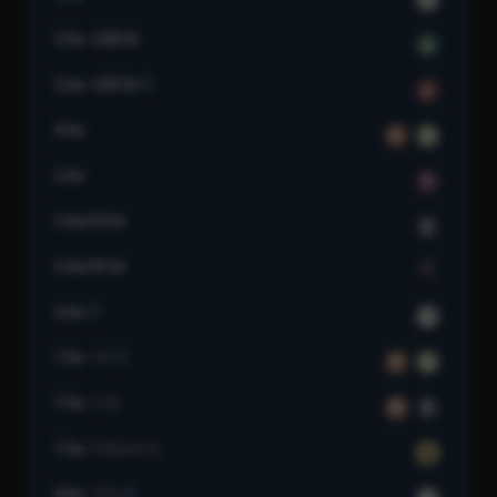
3 Av–138 St
6
3 Av–149 St
2
4 Av
F
G
5 Av
7
5 Av/53 St
E
5 Av/59 St
6 Av
L
7 Av
9 St
F
G
7 Av
53 St
D
E
7 Av
Flatbush Av
Q
8 Av
14 St