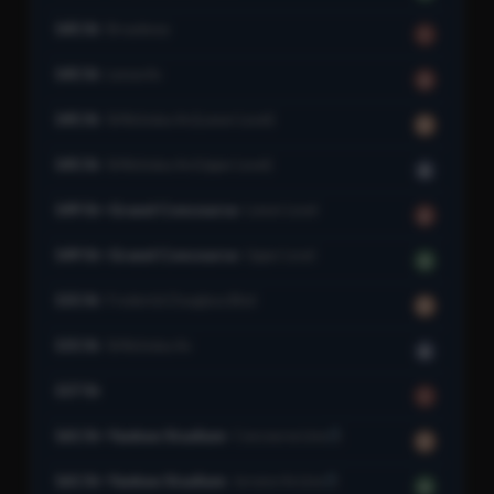
145 St
Broadway
1
145 St
Lenox Av
3
145 St
St Nicholas Av (Lower Level)
D
145 St
St Nicholas Av (Upper Level)
A
149 St–Grand Concourse
Lower Level
2
149 St–Grand Concourse
Upper Level
4
155 St
Frederick Douglass Blvd
D
155 St
St Nicholas Av
A
157 St
1
161 St–Yankee Stadium
Concourse Line
D
161 St–Yankee Stadium
Jerome Av Line
4