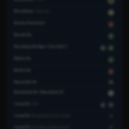
N
Broadway
Union Av
G
Bronx Park East
2
Brook Av
6
Brooklyn Bridge–City Hall
4
6
Buhre Av
6
Burke Av
2
4
Burnside Av
Bushwick Av–Aberdeen St
L
Canal St
6 Av
A
E
Canal St
Broadway (Lower Level)
Canal St
Broadway (Upper Level)