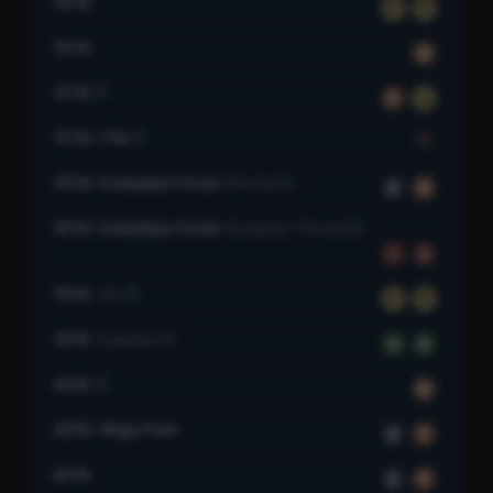
53 St
N
R
55 St
D
57 St
F
Q
57 St–7 Av
59 St–Columbus Circle
8 Av Line
A
D
59 St–Columbus Circle
Broadway–7 Av Line
1
2
59 St
4 Av
N
R
59 St
Lexington Av
4
6
62 St
D
63 Dr–Rego Park
E
F
65 St
E
F