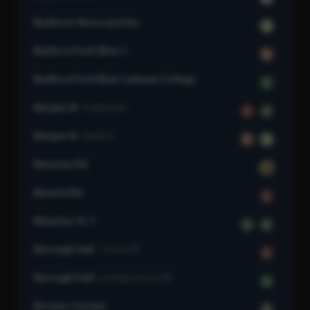
Bedford–Nostrand Avs
G
Bedford Park Blvd
D
Bedford Park Blvd–Lehman College
4
Bergen St
Flatbush Av
2
4
Bergen St
Smith St
F
G
Beverley Rd
Q
Beverly Rd
2
Bleecker St
4
6
Borough Hall
7 Av Line
2
Borough Hall
Lexington Av Line
4
Botanic Garden
S