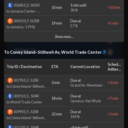
225 St
2
E
1 min
until
006850​_E..N05R
10 min
+10 min
36 St
to
Jamaica Center–
231 St
1
Parsons/​Archer
F
Due
at
004150​_F..N20R
19 min
+5 min
57 St
233 St
to
Jamaica–179 St
2
Show more...
238 St
1
Alabama Av
J
To
Coney Island–Stillwell Av, World Trade Center
Allerton Av
2
Schedule
Trip ID / Destination
ETA
Current Location
Adherence
Annadale
SIR
F
Due
at
007950​_F..S20R
3 min
+3 min
Grand Av–Newtown
Aqueduct–N Conduit Av
A
to
Coney Island–Stillwell
Av
E
Due
at
009150​_E..S04R
Aqueduct Racetrack
A
18 min
+7 min
Jamaica–Van Wyck
to
World Trade Center
Arthur Kill
SIR
F
Due
at
009950​_F..S20R
22 min
+1 min
169 St
to
Coney Island–Stillwell
Astor Pl
4
6
Av
E
~
8 min
until
011150​_E..S04R