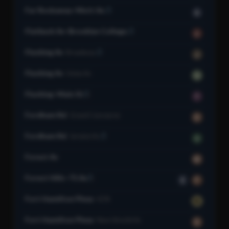
Far Rockaway–Mott Av
A
Flatbush Av–Brooklyn College
2
Flushing Av
Broadway
J
Flushing Av
Union Av
G
Flushing–Main St
7
Fordham Rd
Grand Concourse
D
Fordham Rd
Jerome Av
4
Forest Av
M
Forest Hills–71 Av
E
F
Fort Hamilton Pkwy
62 St
N
Fort Hamilton Pkwy
New Utrecht Av
D