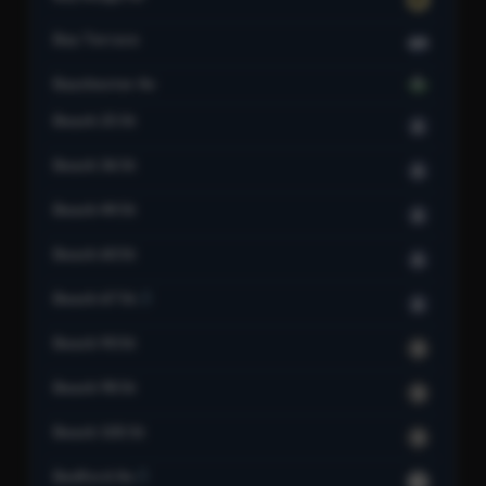
Bay Terrace
SIR
5
Baychester Av
Beach 25 St
A
Beach 36 St
A
Beach 44 St
A
Beach 60 St
A
Beach 67 St
A
Beach 90 St
S
Beach 98 St
S
Beach 105 St
S
Bedford Av
L