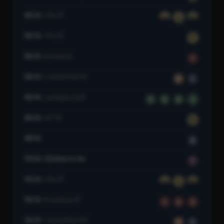
86 St
2 Av
N
Q
R
86 St
4 Av
R
86 St
Broadway
1
86 St
Central Park W
B
C
86 St
Lexington Av
4
5
6
6
86 St
W 7 St
N
88 St
A
90 St–Elmhurst Av
7
96 St
2 Av
N
Q
R
96 St
Broadway
1
2
3
96 St
Central Park W
B
C