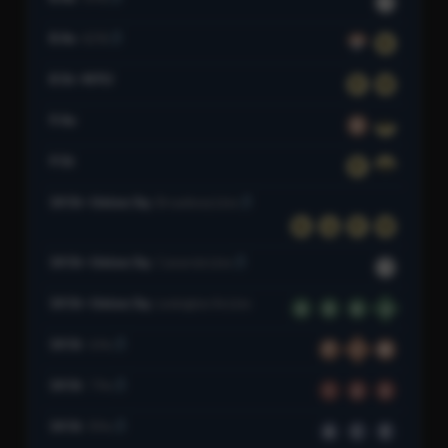
L
8 Av
62 St
D
N
8 St–NYU
R
W
9 Av
D
R
9 St
R
W
14 St–Union Sq
Broadway Line
N
Q
R
W
14 St–Union Sq
Canarsie Line
L
14 St–Union Sq
Lexington Av Line
4
5
6
6
14 St
6 Av
F
M
F
14 St
7 Av
1
2
3
14 St
8 Av
A
C
E