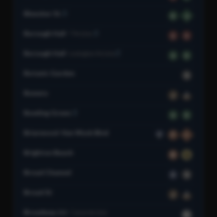
Bleecker St
6
6
Borough Hall
7 Av Line
2
3
Borough Hall
Lexington Av Line
4
5
Botanic Garden
S
Bowery
J
Z
Bowling Green
4
5
Briarwood–Van Wyck Blvd
E
F
F
Brighton Beach
B
Q
Broad Channel
A
S
Broad St
J
Z
Broadway Jct
Canarsie Line
L