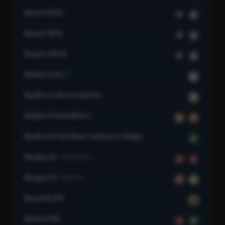
Beach 90 St
A
S
Beach 98 St
A
S
Beach 105 St
A
S
Bedford Av
L
Bedford–Nostrand Avs
G
Bedford Park Blvd
B
D
Bedford Park Blvd–Lehman College
4
Bergen St
Flatbush Av
2
3
Bergen St
Smith St
F
G
Beverley Rd
Q
Beverly Rd
2
5