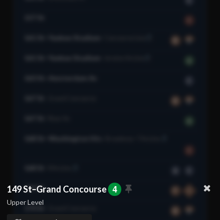
157 St
1
161 St–Yankee Stadium
Concourse Line
B
D
161 St–Yankee Stadium
Jerome Av Line
4
163 St–Amsterdam Av
C
167 St
Grand Concourse
B
D
167 St
River Av
4
168 St–Washington Hts
Broadway–7 Av Line
1
168 St
8 Av Line
A
C
4
149 St–Grand Concourse
169 St
F
F
Upper Level
170 St
Grand Concourse
B
D