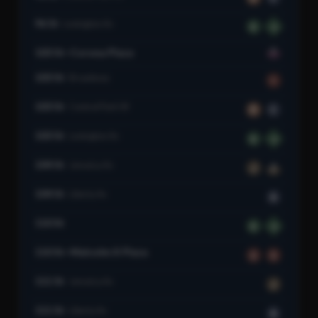
96 St
Lexington Av
6
6
7
103 St–Corona Plaza
103 St
Broadway
1
103 St
Central Park W
B
C
103 St
Lexington Av
6
6
104 St
Jamaica Av
J
Z
104 St
Liberty Av
A
110 St
6
6
110 St–Malcolm X Plaza
2
3
111 St
Jamaica Av
J
111 St
Liberty Av
A