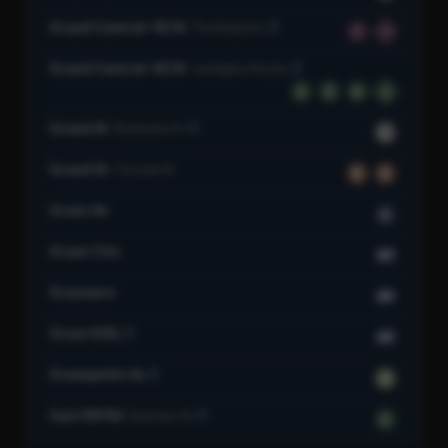
Grand Central–42 St
Flushing Line
7
7
Grand Central–42 St
Lexington Av Line
4
5
6
6
Grand St
Bushwick Av
L
Grand St
Chrystie St
B
D
Grant Av
A
Grant City
SIR
Grasmere
SIR
Great Kills
SIR
Greenpoint Av
G
Gun Hill Rd
Seymour Av
5