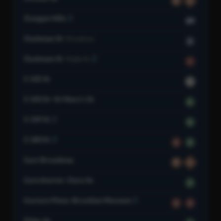
F
F
Dongan Hills
SIR
Dyckman St
Broadway
A
Dyckman St
Nagle Av
1
E 105 St
L
E 143 St–St Mary's St
6
E 149 St
6
E 180 St
2
5
East Broadway
F
F
Eastchester–Dyre Av
5
Eastern Pkwy–Brooklyn Museum
2
3
Elder Av