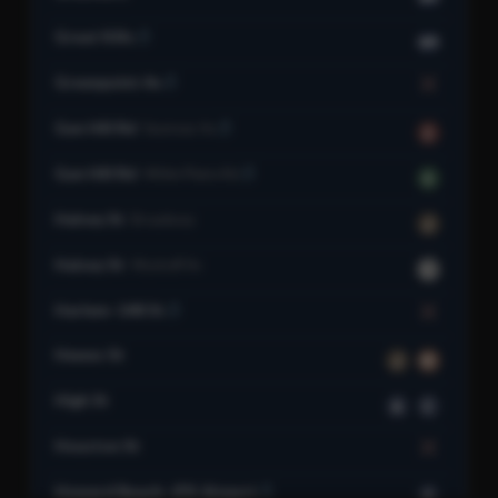
Great Kills
SIR
Greenpoint Av
Gun Hill Rd
Seymour Av
2
Gun Hill Rd
White Plains Rd
5
Halsey St
Broadway
J
Halsey St
Wyckoff Av
L
Harlem–148 St
Hewes St
J
M
High St
A
C
Houston St
Howard Beach–JFK Airport
A