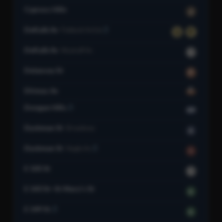
Cypress Hills
J
DeKalb Av
Flatbush Av Ext
Q
R
DeKalb Av
Wyckoff Av
L
Delancey St
F
F
Ditmas Av
Dongan Hills
SIR
Dyckman St
Broadway
A
Dyckman St
Nagle Av
1
E 105 St
L
E 143 St–St Mary's St
6
E 149 St
6