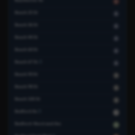
2
Beach 25 St
A
Beach 36 St
A
Beach 44 St
A
Beach 60 St
A
Beach 67 St
A
Beach 90 St
S
Beach 98 St
S
Beach 105 St
S
Bedford Av
L
Bedford–Nostrand Avs
G