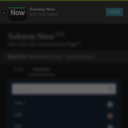
Subway Now
VIEW
NYC Train Tracker
lite
Subway Now
[
?
]
New York City Subway Status Page
Blog Post:
New Android app… and new name!
Trains
Stations
1 Av
L
2 Av
F
3 Av
L