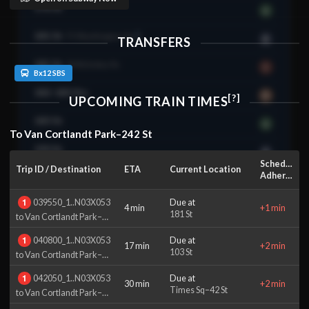
176 St
4
181 St
Ft Washington Av
A
TRANSFERS
181 St
St Nicholas Av
1
Bx12 SBS
182-183 Sts
D
[?]
UPCOMING TRAIN TIMES
183 St
4
To
Van Cortlandt Park–242 St
190 St
A
Schedule
Trip ID / Destination
ETA
Current Location
Adherence
191 St
1
1
Due
at
039550​_1..N03X053
207 St
1
4 min
+1 min
181 St
to
Van Cortlandt Park–
242 St
215 St
1
1
Due
at
040800​_1..N03X053
17 min
+2 min
103 St
to
Van Cortlandt Park–
219 St
5
242 St
1
Due
at
042050​_1..N03X053
30 min
+2 min
225 St
Times Sq–42 St
5
to
Van Cortlandt Park–
242 St