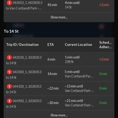
1
4 min
until
043050​_1..N03X053
231 St
1
41 min
+2 min
14 St
to
Van Cortlandt Park–
242 St
233 St
5
Show more...
238 St
1
To
14 St
Alabama Av
Schedule
Trip ID / Destination
ETA
Current Location
Allerton Av
Adherence
5
1
Annadale
1 min
until
042500​_1..S03X053
SIR
6 min
+2 min
238 St
to
14 St
Aqueduct–N Conduit Av
A
1
5 min
until
043300​_1..S03X053
14 min
0 min
Van Cortlandt Park–
to
14 St
Aqueduct Racetrack
A
242 St
1
~
13 min
until
044100​_1..S03X053
Arthur Kill
~
22 min
0 min
SIR
Van Cortlandt Park–
to
14 St
242 St
Astor Pl
6
1
~
21 min
until
044900​_1..S03X053
~
30 min
0 min
Van Cortlandt Park–
to
14 St
Astoria Blvd
242 St
N
Show more...