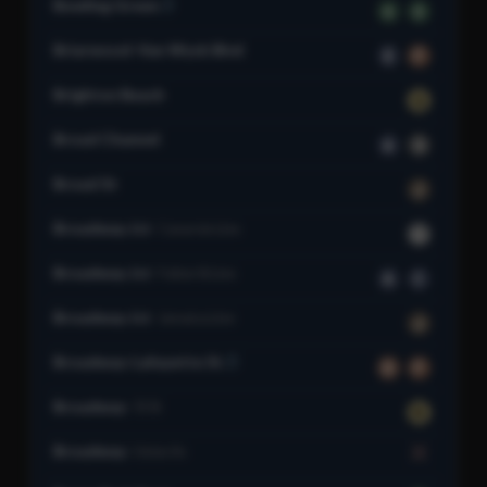
Bowling Green
4
5
Briarwood–Van Wyck Blvd
E
F
Brighton Beach
Q
Broad Channel
A
S
Broad St
J
Broadway Jct
Canarsie Line
L
Broadway Jct
Fulton St Line
A
C
Broadway Jct
Jamaica Line
J
Broadway-Lafayette St
D
F
Broadway
31 St
N
Broadway
Union Av