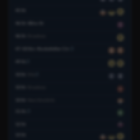
45 St
D
N
R
46 St–Bliss St
7
46 St
Broadway
R
47-50 Sts–Rockefeller Ctr
D
F
49 St
Q
R
50 St
8 Av
C
E
50 St
Broadway
1
50 St
New Utrecht Av
D
51 St
6
7
52 St
53 St
D
N
R