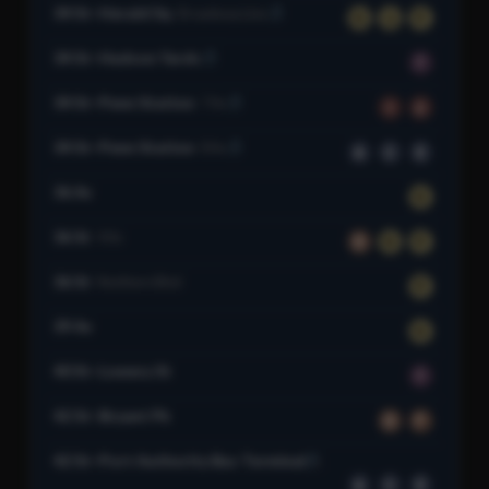
34 St–Herald Sq
Broadway Line
N
Q
R
34 St–Hudson Yards
7
34 St–Penn Station
7 Av
1
2
34 St–Penn Station
8 Av
A
C
E
36 Av
N
36 St
4 Av
D
N
R
36 St
Northern Blvd
R
39 Av
N
40 St–Lowery St
7
42 St–Bryant Pk
D
F
42 St–Port Authority Bus Terminal
A
C
E