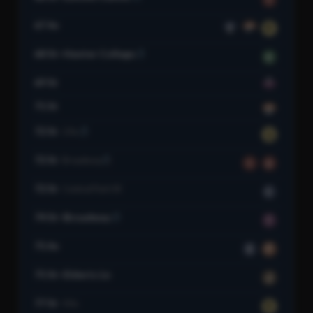
67 Av
E
F
R
68 St–Hunter College
6
7
69 St
71 St
D
72 St
2 Av
Q
72 St
Broadway
1
2
72 St
Central Park W
C
74 St–Broadway
7
75 Av
E
F
75 St–Elderts Ln
J
77 St
4 Av
R