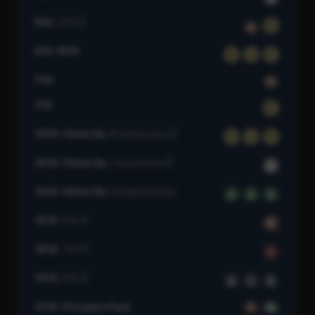
8 Av
62 St
D
N
8 St–NYU
N
Q
R
9 Av
D
9 St
R
14 St–Union Sq
Broadway Line
N
Q
R
14 St–Union Sq
Canarsie Line
L
14 St–Union Sq
Lexington Av Line
4
5
6
14 St
6 Av
F
14 St
7 Av
1
14 St
8 Av
A
C
E
F
G
15 St–Prospect Park