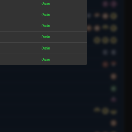
7
0 min
7
0 min
E
F
M
R
0 min
B
D
F
M
Q
R
0 min
N
R
W
0 min
C
E
0 min
1
3
D
6
7
N
R
W
D