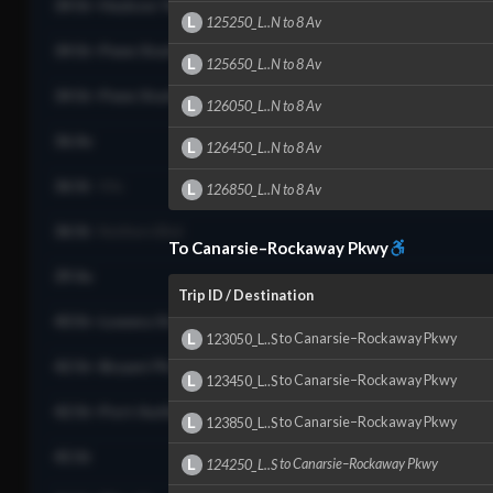
34 St–Hudson Yards
L
125250​_L..N
to
8 Av
34 St–Penn Station
7 Av
L
125650​_L..N
to
8 Av
34 St–Penn Station
8 Av
L
126050​_L..N
to
8 Av
36 Av
L
126450​_L..N
to
8 Av
36 St
4 Av
L
126850​_L..N
to
8 Av
36 St
Northern Blvd
To
Canarsie–Rockaway Pkwy
39 Av
Trip ID / Destination
40 St–Lowery St
L
123050​_L..S
to
Canarsie–Rockaway Pkwy
42 St–Bryant Pk
L
123450​_L..S
to
Canarsie–Rockaway Pkwy
42 St–Port Authority Bus Terminal
L
123850​_L..S
to
Canarsie–Rockaway Pkwy
45 St
L
124250​_L..S
to
Canarsie–Rockaway Pkwy