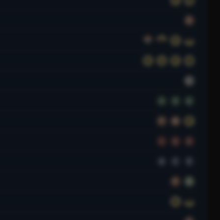
D
D
N
R
W
N
Q
R
W
L
4
5
6
F
M
R
1
2
3
A
C
E
F
G
N
W