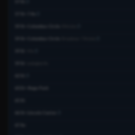
57 St
57 St–7 Av
59 St–Columbus Circle
8 Av Line
59 St–Columbus Circle
Broadway–7 Av Line
59 St
4 Av
59 St
Lexington Av
62 St
63 Dr–Rego Park
65 St
66 St–Lincoln Center
67 Av