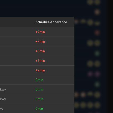
R
W
D
D
N
R
W
Schedule Adherence
+9 min
1
+7 min
R
W
+6 min
6
+3 min
N
W
+2 min
7
7
0 min
6
Pkwy
0 min
B
D
F
M
Q
R
Pkwy
0 min
N
Q
R
W
kwy
0 min