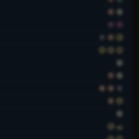
F
G
7
7
E
F
R
N
R
W
L
F
G
B
D
E
B
Q
L
N
W
R
W