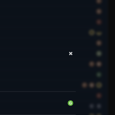
F
D
1
N
W
D
G
F
M
6
F
M
R
1
G
C
E