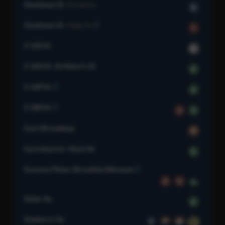
Dyckman St
Broadway
A
Dyckman St
Nagle Av
1
E 105 St
L
E 143 St–St Mary's St
6
E 149 St
6
E 180 St
2
5
East Broadway
F
Eastchester–Dyre Av
5
Eastern Pkwy–Brooklyn Museum
2
3
4
Elder Av
6
Elmhurst Av
E
F
M
R