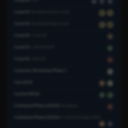
6 Av
A
C
E
Canal St
Broadway (Lower Level)
N
Q
Canal St
Broadway (Upper Level)
R
W
Canal St
Centre St
J
Canal St
Lafayette St
6
Canal St
Varick St
1
Canarsie–Rockaway Pkwy
L
Carroll St
F
G
Castle Hill Av
6
6
Cathedral Pkwy (110 St)
Broadway
1
Cathedral Pkwy (110 St)
Frederick Douglass Blvd
B
C