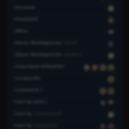
Classon Av
G
Cleveland St
J
Clifton
SIR
Clinton–Washington Avs
Fulton St
C
Clinton–Washington Avs
Lafayette Av
G
Coney Island–Stillwell Av
D
F
N
Q
Cortelyou Rd
Q
Cortlandt St
R
W
Court Sq–23 St
E
F
Court Sq
Crosstown Line
G
Court Sq
Flushing Line
7
7