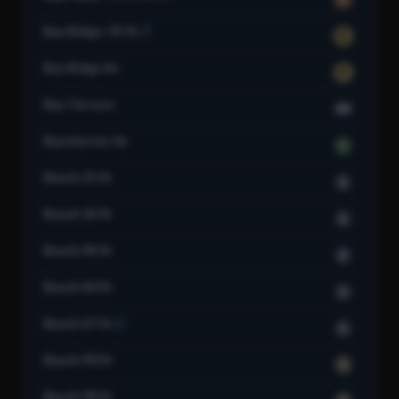
Bay Ridge–95 St
R
Bay Ridge Av
R
Bay Terrace
SIR
Baychester Av
5
Beach 25 St
A
Beach 36 St
A
Beach 44 St
A
Beach 60 St
A
Beach 67 St
A
Beach 90 St
S
Beach 98 St