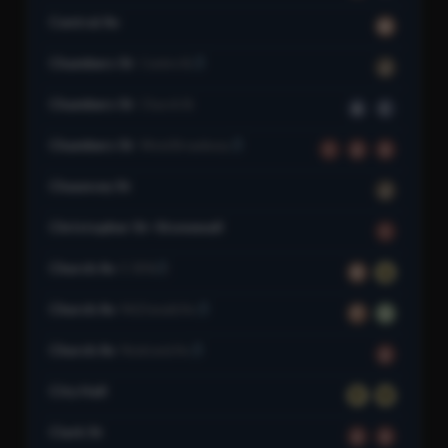
Central Av
M
Chambers St
Centre St
J
Chambers St
Church St
A
C
Chambers St
West Broadway
1
2
3
Chauncey St
J
Christopher St–Stonewall
1
Church Av
E 18 St
B
Q
Church Av
McDonald Av
F
G
Church Av
Nostrand Av
2
City Hall
R
W
Clark St
2
3