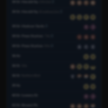
34 St–Herald Sq
6 Av Line
B
D
F
M
34 St–Herald Sq
Broadway Line
N
Q
R
W
34 St–Hudson Yards
7
7
34 St–Penn Station
7 Av
1
2
3
34 St–Penn Station
8 Av
A
C
E
36 Av
N
W
36 St
4 Av
D
N
R
W
36 St
Northern Blvd
E
F
M
R
39 Av
N
W
40 St–Lowery St
7
7
42 St–Bryant Pk
B
D
F
M