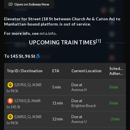
Open on Subway Now
174 St
2
5
Elevator for
Street (18 St between Church Av & Caton Av) to
175 St
A
Manhattan-bound platform.
is out of service.
176 St
For more info, see
mta.info
.
4
[?]
UPCOMING TRAIN TIMES
181 St
Ft Washington Av
A
To
145 St, 96 St
181 St
St Nicholas Av
1
182-183 Sts
Schedule
D
Trip ID / Destination
ETA
Current Location
Adherence
183 St
4
Q
Due
at
125950​_Q..N36R
5 min
0 min
Avenue H
to
96 St
190 St
A
B
Due
at
127650​_B..N66R
11 min
0 min
191 St
1
Brighton Beach
to
145 St
207 St
Q
1
Due
at
126850​_Q..N36R
12 min
-2 min
Avenue U
to
96 St
215 St
1