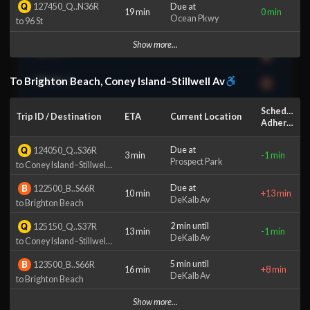
Q
Due
at
127450​_Q..N36R
19 min
0 min
Ocean Pkwy
to
96 St
219 St
2
Show more...
225 St
2
231 St
To
Brighton Beach, Coney Island–Stillwell Av
1
233 St
2
Schedule
Trip ID / Destination
ETA
Current Location
Adherence
238 St
1
Q
Due
at
124050​_Q..S36R
3 min
-1 min
Prospect Park
Alabama Av
to
Coney Island–Stillwell
J
Av
B
Due
at
122500​_B..S66R
Allerton Av
10 min
+13 min
2
DeKalb Av
to
Brighton Beach
Annadale
SIR
Q
2 min
until
125150​_Q..S37R
13 min
-1 min
DeKalb Av
to
Coney Island–Stillwell
Aqueduct–N Conduit Av
A
Av
B
5 min
until
123500​_B..S66R
16 min
+8 min
DeKalb Av
Aqueduct Racetrack
to
Brighton Beach
A
Arthur Kill
Show more...
SIR