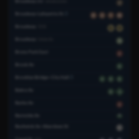
Broadway Jct
Jamaica Line
J
Broadway-Lafayette St
B
D
F
M
Broadway
31 St
N
W
Broadway
Union Av
G
Bronx Park East
2
Brook Av
6
Brooklyn Bridge–City Hall
4
5
6
Buhre Av
6
6
Burke Av
2
4
Burnside Av
Bushwick Av–Aberdeen St
L
Canal St