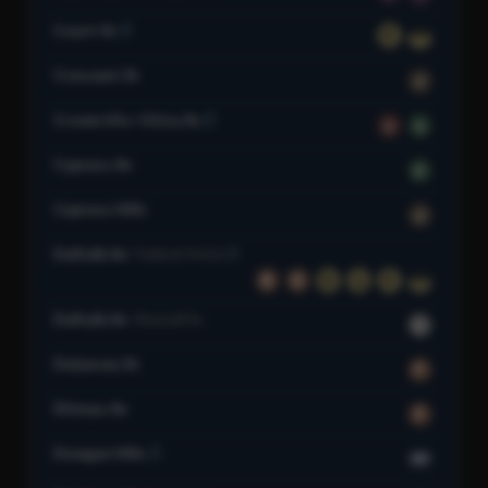
Court St
R
W
Crescent St
J
Crown Hts–Utica Av
3
4
Cypress Av
6
Cypress Hills
J
DeKalb Av
Flatbush Av Ext
B
D
N
Q
R
W
DeKalb Av
Wyckoff Av
L
Delancey St
F
Ditmas Av
F
Dongan Hills
SIR