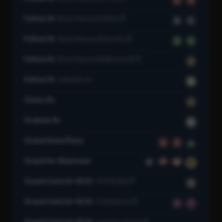
2
3
Fulton St
Bway-Nassau St (8 Av)
A
C
Fulton St
Bway-Nassau St (Lex Av)
4
5
Fulton St
Bway-Nassau St (Nassau St)
J
Fulton St
Lafayette Av
G
Gates Av
J
Graham Av
L
Grand Army Plaza
2
3
4
Grand Av–Newtown
E
F
M
R
Grand Central–42 St
42 St Shuttle
S
Grand Central–42 St
Flushing Line
7
7
Grand Central–42 St
Lexington Av Line