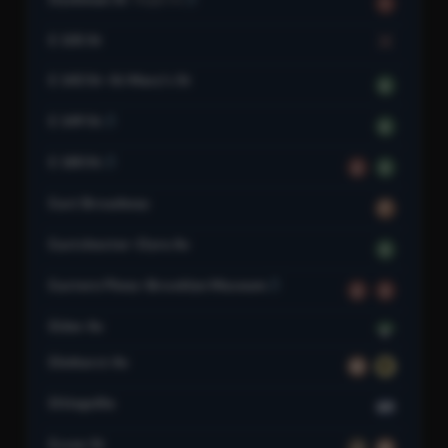
1
E 105 St
E 143 St–St Mary's St
6
E 149 St
6
E 180 St
2
5
East Broadway
F
Eastchester–Dyre Av
5
Eastern Pkwy–Brooklyn Museum
2
3
Elder Av
6
Elmhurst Av
M
R
Eltingville
SIR
Essex St