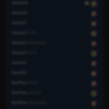
Avenue M
B
Q
Avenue N
F
Avenue P
F
Avenue U
E 16 St
Q
Avenue U
McDonald Av
F
Avenue U
W 7 St
N
Avenue X
F
Bay 50 St
D
Bay Pkwy
86 St
D
Bay Pkwy
Avenue O
N
Bay Pkwy
McDonald Av
F