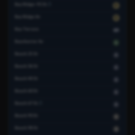
Bay Ridge–95 St
R
Bay Ridge Av
R
Bay Terrace
SIR
Baychester Av
5
Beach 25 St
A
Beach 36 St
A
Beach 44 St
A
Beach 60 St
A
Beach 67 St
A
Beach 90 St
S
Beach 98 St
S