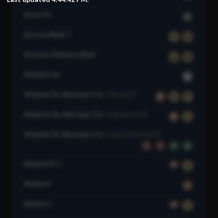
Astor Pl
6
Astoria Blvd
N
W
Astoria–Ditmars Blvd
N
W
Atlantic Av
L
Atlantic Av–Barclays Ctr
4 Av Line
D
N
R
Atlantic Av–Barclays Ctr
Brighton Line
B
Q
Atlantic Av–Barclays Ctr
Eastern Pkwy Line
2
3
4
5
Avenue H
B
Q
Avenue I
F
Avenue J
B
Q