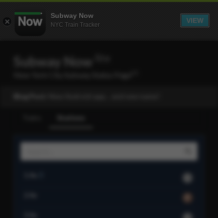
Subway Now
VIEW
NYC Train Tracker
lite
Subway Now
[
?
]
New York City Subway Status Page
Blog Post:
New Android app… and new name!
Trains
Stations
1 Av
L
2 Av
F
3 Av
L