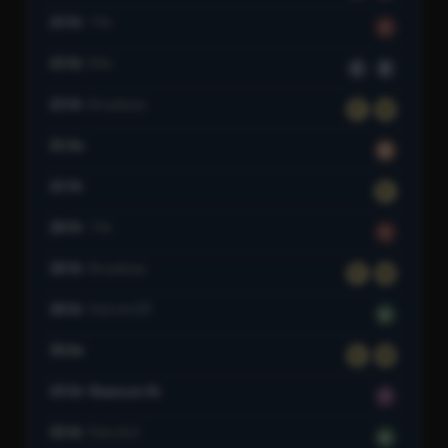
23 St
7 Av
1
23 St
8 Av
C
E
23 St
Broadway
R
W
25 Av
D
25 St
R
28 St
7 Av
1
28 St
Broadway
R
W
28 St
Park Av S
6
30 Av
N
W
33 St–Rawson St
7
33 St
Park Av S
6