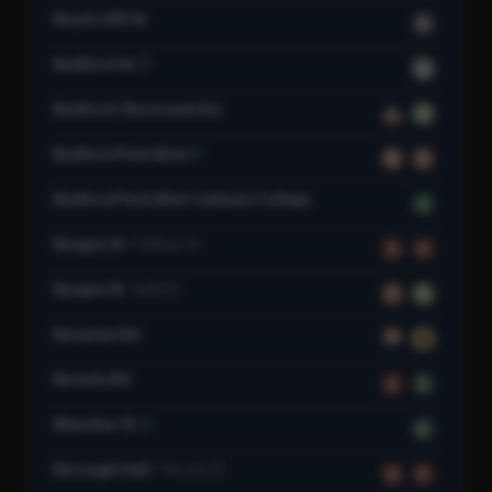
Beach 105 St
S
Bedford Av
L
Bedford–Nostrand Avs
F
G
Bedford Park Blvd
B
D
Bedford Park Blvd–Lehman College
4
Bergen St
Flatbush Av
2
3
Bergen St
Smith St
F
G
Beverley Rd
B
Q
Beverly Rd
2
5
Bleecker St
6
Borough Hall
7 Av Line
2
3