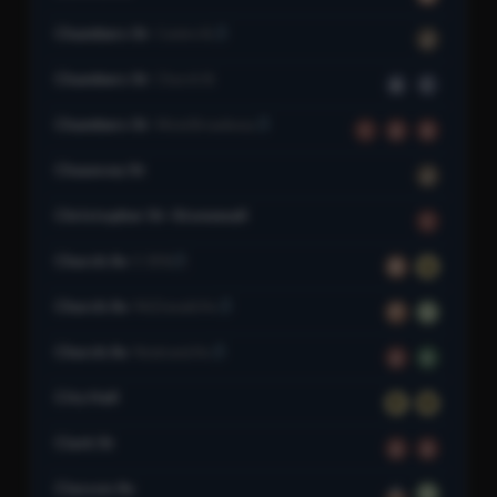
Chambers St
Centre St
J
Chambers St
Church St
A
C
Chambers St
West Broadway
1
2
3
Chauncey St
J
Christopher St–Stonewall
1
Church Av
E 18 St
B
Q
Church Av
McDonald Av
F
G
Church Av
Nostrand Av
2
5
City Hall
R
W
Clark St
2
3
Classon Av
F
G