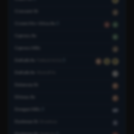
R
Crescent St
J
Crown Hts–Utica Av
3
4
Cypress Av
6
Cypress Hills
J
DeKalb Av
Flatbush Av Ext
B
Q
R
DeKalb Av
Wyckoff Av
L
Delancey St
F
Ditmas Av
F
Dongan Hills
SIR
Dyckman St
Broadway
A
Dyckman St
Nagle Av