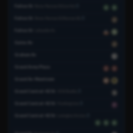
Fulton St
Bway-Nassau St (Lex Av)
4
5
Fulton St
Bway-Nassau St (Nassau St)
J
Fulton St
Lafayette Av
F
G
Gates Av
J
Graham Av
L
Grand Army Plaza
2
3
Grand Av–Newtown
M
R
Grand Central–42 St
42 St Shuttle
S
Grand Central–42 St
Flushing Line
7
Grand Central–42 St
Lexington Av Line
4
5
6