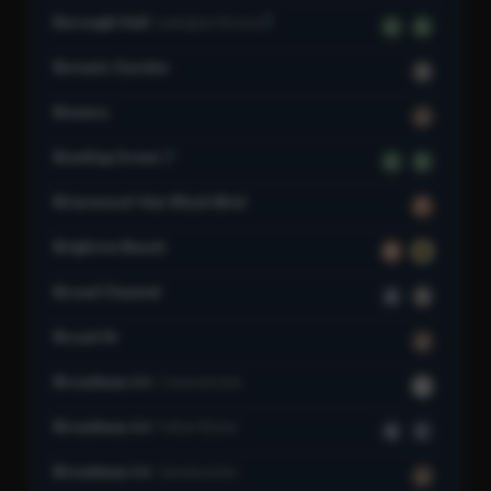
Borough Hall
Lexington Av Line
4
5
Botanic Garden
S
Bowery
J
Bowling Green
4
5
Briarwood–Van Wyck Blvd
F
Brighton Beach
B
Q
Broad Channel
A
S
Broad St
J
Broadway Jct
Canarsie Line
L
Broadway Jct
Fulton St Line
A
C
Broadway Jct
Jamaica Line
J