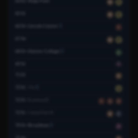
63 Dr–Rego Park
M
R
65 St
M
R
66 St–Lincoln Center
1
67 Av
M
R
68 St–Hunter College
6
7
69 St
71 St
D
72 St
2 Av
Q
72 St
Broadway
1
2
3
72 St
Central Park W
B
C
74 St–Broadway
7
75 Av