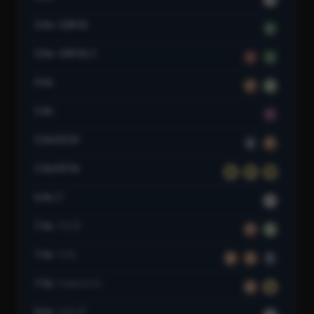
3 Av–138 St
6
3 Av–149 St
2
5
4 Av
F
G
5 Av
7
5 Av/53 St
E
F
5 Av/59 St
N
R
W
6 Av
L
7 Av
9 St
F
G
7 Av
53 St
B
D
E
7 Av
Flatbush Av
B
Q
8 Av
14 St