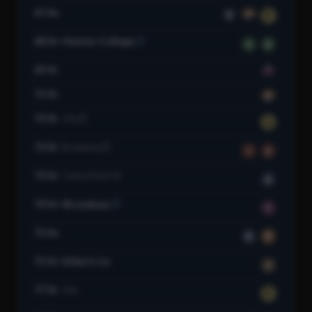
67 Av
E
F
R
68 St–Hunter College
4
6
7
69 St
71 St
D
72 St
2 Av
Q
72 St
Broadway
1
2
72 St
Central Park W
A
74 St–Broadway
7
75 Av
E
F
75 St–Elderts Ln
J
77 St
4 Av
R