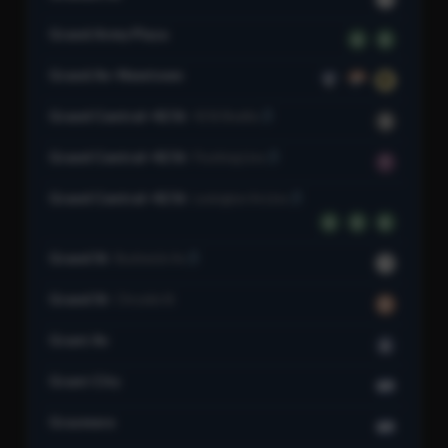
Grand Army Plaza
4
5
Grand Av–Newtown
E
F
R
Grand Central–42 St
42 St Shuttle
S
Grand Central–42 St
Flushing Line
7
Grand Central–42 St
Lexington Av Line
4
5
6
Grand St
Bushwick Av
L
Grand St
Chrystie St
D
Grant Av
A
Grant City
SIR
Grasmere
SIR