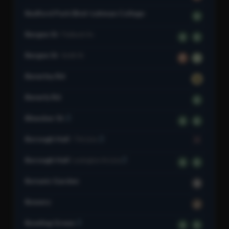
Bedford Park Blvd–Lehman College
4
Bergen St
Flatbush Av
4
5
Bergen St
Smith St
F
G
Beverley Rd
Q
Beverly Rd
5
Bleecker St
4
6
Borough Hall
7 Av Line
Borough Hall
Lexington Av Line
4
5
Botanic Garden
S
Bowery
J
Bowling Green
4
5