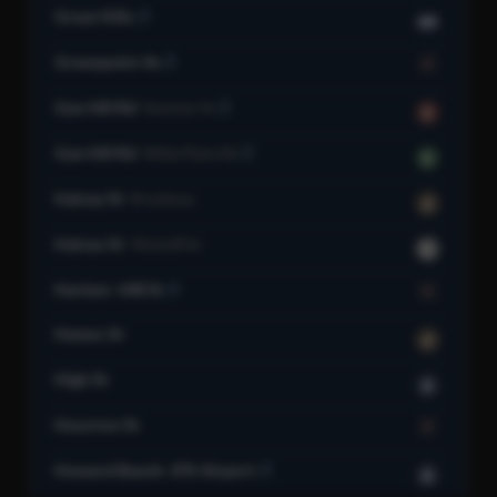
Great Kills
SIR
Greenpoint Av
Gun Hill Rd
Seymour Av
2
Gun Hill Rd
White Plains Rd
5
Halsey St
Broadway
J
Halsey St
Wyckoff Av
L
Harlem–148 St
Hewes St
J
High St
A
Houston St
Howard Beach–JFK Airport
A