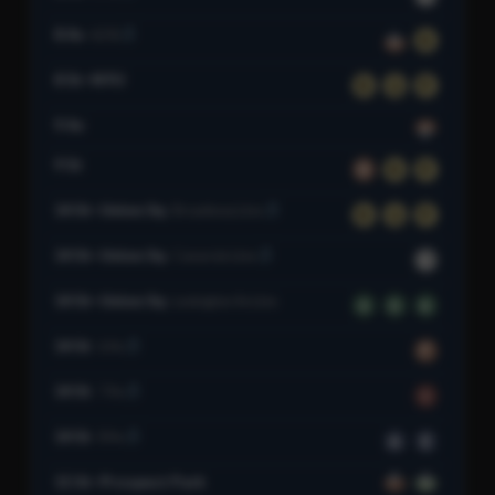
8 Av
62 St
D
N
8 St–NYU
N
Q
R
9 Av
D
9 St
D
N
R
14 St–Union Sq
Broadway Line
N
Q
R
14 St–Union Sq
Canarsie Line
L
14 St–Union Sq
Lexington Av Line
4
5
6
14 St
6 Av
F
14 St
7 Av
1
14 St
8 Av
A
E
F
G
15 St–Prospect Park