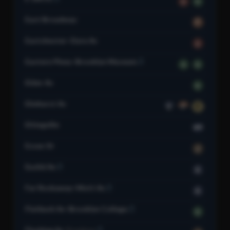
2
5
East Broadway
F
Eastchester–Dyre Av
2
Eastern Pkwy–Brooklyn Museum
4
5
Elder Av
6
Elmhurst Av
E
F
R
Eltingville
SIR
Essex St
J
Euclid Av
A
Far Rockaway–Mott Av
A
Flatbush Av–Brooklyn College
5
Flushing Av