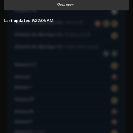
Av
Show more...
Atlantic Av
L
Last updated
9:32:06 AM
.
Atlantic Av–Barclays Ctr
4 Av Line
D
N
R
Atlantic Av–Barclays Ctr
Brighton Line
Q
Atlantic Av–Barclays Ctr
Eastern Pkwy Line
4
5
Avenue H
Q
F
Avenue I
Avenue J
Q
Avenue M
Q
F
Avenue N
F
Avenue P
Avenue U
E 16 St