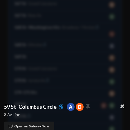
167 St
Grand Concourse
D
167 St
River Av
4
168 St–Washington Hts
Broadway–7 Av Line
1
168 St
8 Av Line
A
169 St
F
170 St
Grand Concourse
D
170 St
Jerome Av
4
174-175 Sts
D
174 St
2
5
A
D
59 St–Columbus Circle
8 Av Line
175 St
A
Open on Subway Now
176 St
4