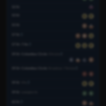
7
52 St
53 St
N
R
55 St
D
F
57 St
F
M
Q
57 St–7 Av
N
Q
R
59 St–Columbus Circle
8 Av Line
A
B
C
D
59 St–Columbus Circle
Broadway–7 Av Line
1
2
59 St
4 Av
N
R
59 St
Lexington Av
4
6
62 St
D
F