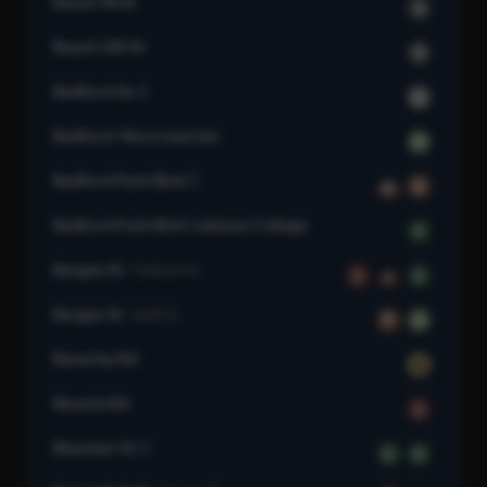
Beach 98 St
S
Beach 105 St
S
Bedford Av
L
Bedford–Nostrand Avs
G
Bedford Park Blvd
B
D
Bedford Park Blvd–Lehman College
4
Bergen St
Flatbush Av
2
3
4
Bergen St
Smith St
F
G
Beverley Rd
Q
Beverly Rd
2
Bleecker St
4
6