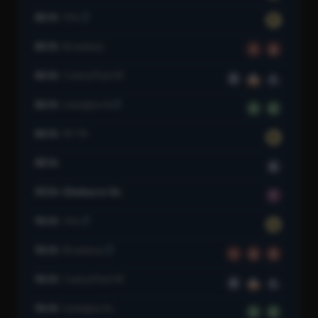
86 St
4 Av
R
86 St
Broadway
1
2
86 St
Central Park W
A
B
C
86 St
Lexington Av
4
6
86 St
W 7 St
N
88 St
A
90 St–Elmhurst Av
7
96 St
2 Av
Q
96 St
Broadway
1
2
3
96 St
Central Park W
A
B
C
96 St
Lexington Av
4
6