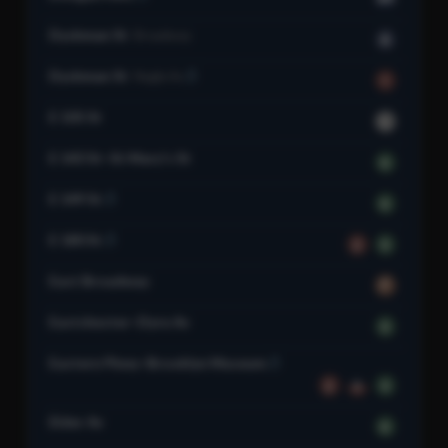
Dyckman St
Broadway
A
Dyckman St
Nagle Av
1
E 105 St
L
E 143 St–St Mary's St
6
E 149 St
6
E 180 St
2
5
East Broadway
F
Eastchester–Dyre Av
5
Eastern Pkwy–Brooklyn Museum
2
3
4
Elder Av
6