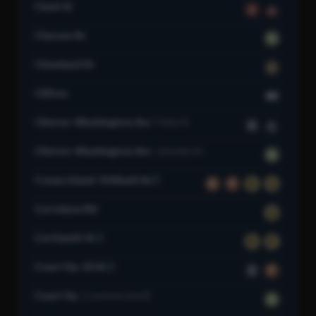
Clark St
2
3
Classon Av
G
Cleveland St
J
Clifton
SIR
Clinton–Washington Avs
Fulton St
A
C
Clinton–Washington Avs
Lafayette Av
G
Coney Island–Stillwell Av
D
F
N
Q
Cortelyou Rd
Q
Cortlandt St
N
R
Court Sq–23 St
E
F
Court Sq
Crosstown Line
G