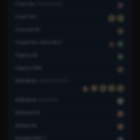
Court Sq
Flushing Line
7
Court St
N
R
Crescent St
J
Crown Hts–Utica Av
3
4
Cypress Av
6
Cypress Hills
J
DeKalb Av
Flatbush Av Ext
B
D
N
Q
R
DeKalb Av
Wyckoff Av
L
Delancey St
F
Ditmas Av
F
Dongan Hills
SIR