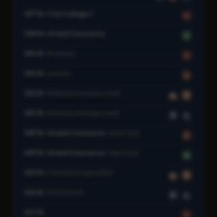
137 St–City College
1
138 St–Grand Concourse
4
145 St
Broadway
1
145 St
Lenox Av
3
145 St
St Nicholas Av (Lower Level)
B
D
145 St
St Nicholas Av (Upper Level)
A
C
149 St–Grand Concourse
Lower Level
2
149 St–Grand Concourse
Upper Level
4
155 St
Frederick Douglass Blvd
B
D
155 St
St Nicholas Av
A
C
157 St
1