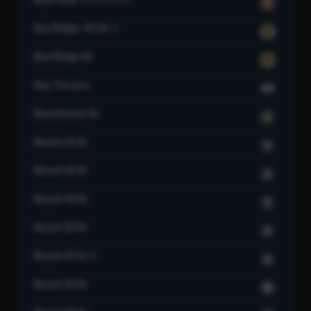
F
Bay Ridge–95 St
R
Bay Ridge Av
R
Bay Terrace
SIR
Baychester Av
5
Beach 25 St
A
Beach 36 St
A
Beach 44 St
A
Beach 60 St
A
Beach 67 St
A
Beach 90 St
S