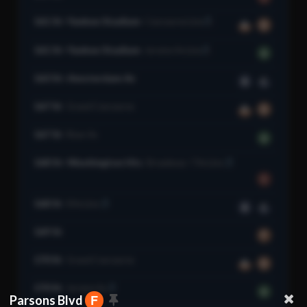
161 St–Yankee Stadium
Concourse Line
B
D
161 St–Yankee Stadium
Jerome Av Line
4
163 St–Amsterdam Av
A
C
167 St
Grand Concourse
B
D
167 St
River Av
4
168 St–Washington Hts
Broadway–7 Av Line
1
168 St
8 Av Line
A
C
169 St
F
170 St
Grand Concourse
B
D
170 St
Jerome Av
4
F
Parsons Blvd