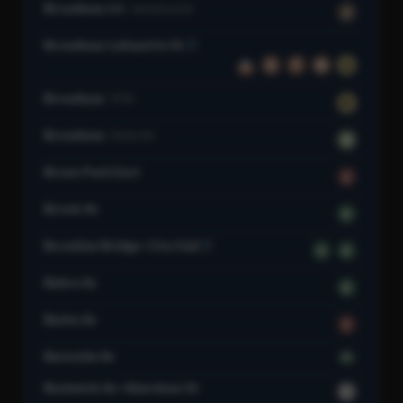
Broadway Jct
Jamaica Line
J
Broadway-Lafayette St
B
D
F
M
Q
Broadway
31 St
N
Broadway
Union Av
G
Bronx Park East
2
Brook Av
6
Brooklyn Bridge–City Hall
4
6
Buhre Av
6
Burke Av
2
4
Burnside Av
Bushwick Av–Aberdeen St
L