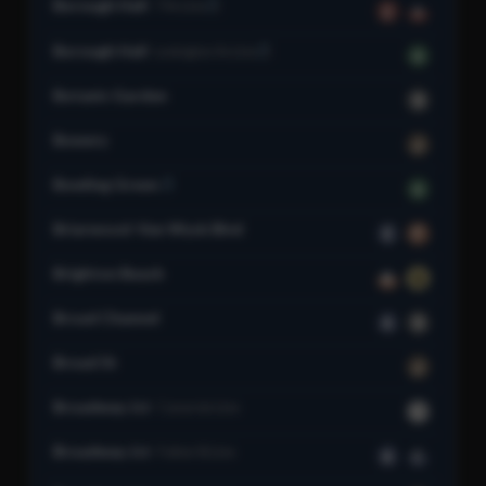
Borough Hall
7 Av Line
2
3
Borough Hall
Lexington Av Line
4
Botanic Garden
S
Bowery
J
Bowling Green
4
Briarwood–Van Wyck Blvd
E
F
Brighton Beach
B
Q
Broad Channel
A
S
Broad St
J
Broadway Jct
Canarsie Line
L
Broadway Jct
Fulton St Line
A
C