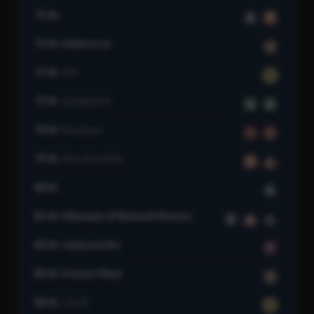
75 Av
E
F
75 St–Elderts Ln
J
77 St
4 Av
R
77 St
Lexington Av
4
6
79 St
Broadway
1
2
79 St
New Utrecht Av
D
F
80 St
A
81 St–Museum of Natural History
A
B
C
82 St–Jackson Hts
7
85 St–Forest Pkwy
J
86 St
2 Av
Q