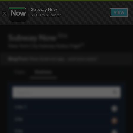
Subway Now
VIEW
NYC Train Tracker
lite
Subway Now
[
?
]
New York City Subway Status Page
Blog Post:
New Android app… and new name!
Trains
Stations
1 Av
L
2 Av
F
3 Av
L