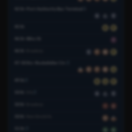
42 St–Port Authority Bus Terminal
A
C
E
45 St
N
R
46 St–Bliss St
7
46 St
Broadway
E
F
M
R
47-50 Sts–Rockefeller Ctr
B
D
F
M
Q
49 St
N
Q
R
50 St
8 Av
A
C
E
50 St
Broadway
1
2
50 St
New Utrecht Av
D
F
51 St
4
6