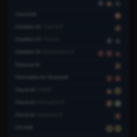
A
B
C
Central Av
M
Chambers St
Centre St
J
Chambers St
Church St
A
C
Chambers St
West Broadway
1
2
3
Chauncey St
J
Christopher St–Stonewall
1
2
Church Av
E 18 St
B
Q
Church Av
McDonald Av
F
G
Church Av
Nostrand Av
2
City Hall
N
R