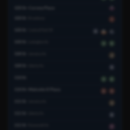
7
103 St–Corona Plaza
103 St
Broadway
1
103 St
Central Park W
A
B
C
103 St
Lexington Av
4
6
104 St
Jamaica Av
J
104 St
Liberty Av
A
110 St
4
6
110 St–Malcolm X Plaza
2
3
111 St
Jamaica Av
J
111 St
Liberty Av
A
111 St
Roosevelt Av
7