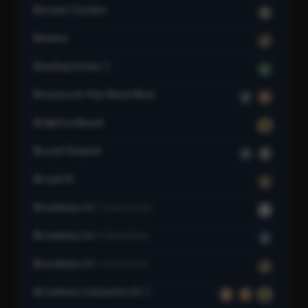
Botanic Garden
S
Bowery
J
Bowling Green
4
Briarwood–Van Wyck Blvd
E
F
Brighton Beach
Q
Broad Channel
A
S
Broad St
J
Broadway Jct
Canarsie Line
L
Broadway Jct
Fulton St Line
A
Broadway Jct
Jamaica Line
J
Broadway-Lafayette St
D
F
Q