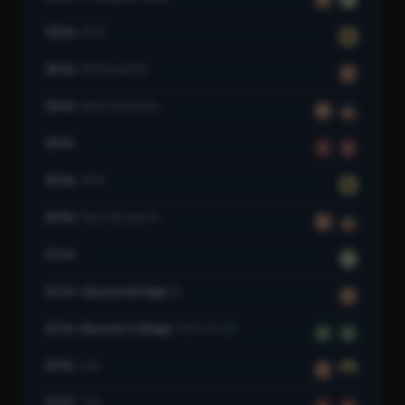
18 Av
64 St
N
18 Av
McDonald Av
F
18 Av
New Utrecht Av
D
F
18 St
1
2
20 Av
64 St
N
20 Av
New Utrecht Av
D
F
21 St
G
21 St–Queensbridge
F
23 St–Baruch College
Park Av S
4
6
23 St
6 Av
F
Q
23 St
7 Av