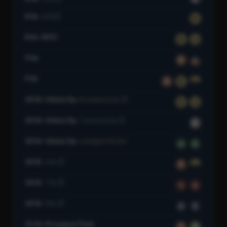
8 Av
62 St
N
8 St–NYU
N
Q
9 Av
D
F
9 St
D
N
R
14 St–Union Sq
Broadway Line
N
Q
14 St–Union Sq
Canarsie Line
L
14 St–Union Sq
Lexington Av Line
4
6
14 St
6 Av
F
Q
14 St
7 Av
1
2
14 St
8 Av
A
E
15 St–Prospect Park
F
G