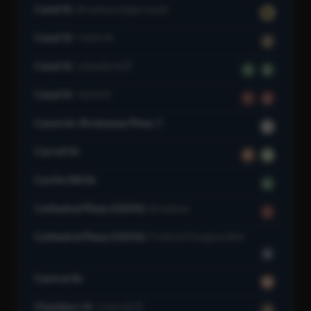
Canal St
Broadway (Upper Level)
N
Canal St
Centre St
J
Canal St
Lafayette St
4
6
Canal St
Varick St
1
2
Canarsie–Rockaway Pkwy
L
Carroll St
F
G
Castle Hill Av
6
Cathedral Pkwy (110 St)
Broadway
1
Cathedral Pkwy (110 St)
Frederick Douglass Blvd
A
Central Av
M
Chambers St
Centre St
J