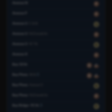
Avenue N
F
Avenue P
F
Avenue U
E 16 St
Q
Avenue U
McDonald Av
F
Avenue U
W 7 St
N
Avenue X
F
Bay 50 St
D
F
Bay Pkwy
86 St
D
F
Bay Pkwy
Avenue O
N
Bay Pkwy
McDonald Av
F
Bay Ridge–95 St
R