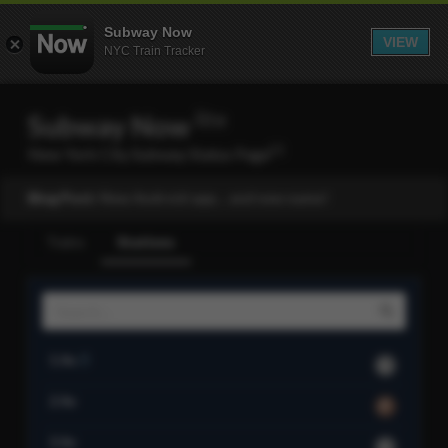
Subway Now
VIEW
NYC Train Tracker
lite
Subway Now
[
?
]
New York City Subway Status Page
Blog Post:
New Android app… and new name!
Trains
Stations
1 Av
L
2 Av
F
3 Av
L