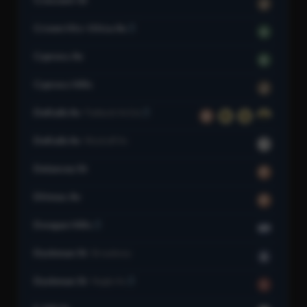
J
Crown Hts–Utica Av
4
Cypress Av
6
Cypress Hills
J
DeKalb Av
Flatbush Av Ext
D
N
Q
R
DeKalb Av
Wyckoff Av
L
Delancey St
F
Ditmas Av
F
Dongan Hills
SIR
Dyckman St
Broadway
A
Dyckman St
Nagle Av
1