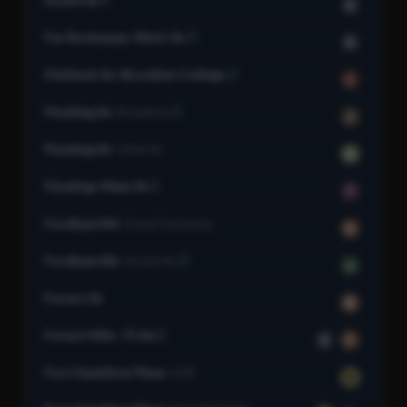
A
Far Rockaway–Mott Av
A
Flatbush Av–Brooklyn College
2
Flushing Av
Broadway
J
Flushing Av
Union Av
G
Flushing–Main St
7
Fordham Rd
Grand Concourse
D
Fordham Rd
Jerome Av
4
Forest Av
M
Forest Hills–71 Av
E
F
Fort Hamilton Pkwy
62 St
N