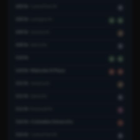
103 St
Central Park W
A
103 St
Lexington Av
4
6
104 St
Jamaica Av
J
104 St
Liberty Av
A
110 St
4
6
110 St–Malcolm X Plaza
2
3
111 St
Jamaica Av
J
111 St
Liberty Av
A
111 St
Roosevelt Av
7
116 St–Columbia University
1
116 St
Central Park W
A