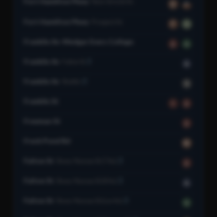
Fort Hamilton Pkwy
New Utrecht Av
D
F
Fort Hamilton Pkwy
Prospect Av
F
G
Franklin Av–Medgar Evers College
2
4
Franklin Av
Fulton St
A
Franklin Av
Shuttle
S
Franklin St
1
2
Freeman St
2
Fresh Pond Rd
M
Fulton St
Bway-Nassau St (7 Av)
2
Fulton St
Bway-Nassau St (8 Av)
A
Fulton St
Bway-Nassau St (Lex Av)
4