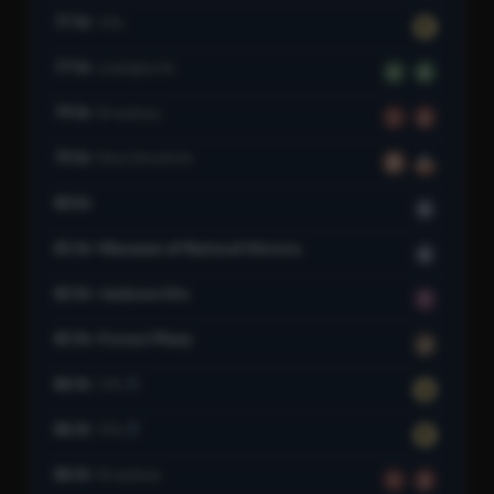
77 St
4 Av
R
77 St
Lexington Av
4
6
79 St
Broadway
1
2
79 St
New Utrecht Av
D
F
80 St
A
81 St–Museum of Natural History
A
82 St–Jackson Hts
7
85 St–Forest Pkwy
J
86 St
2 Av
Q
86 St
4 Av
R
86 St
Broadway
1
2