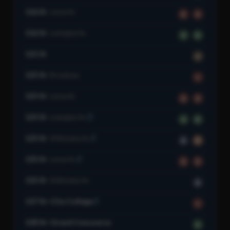
116 St
Lenox Av
2
3
116 St
Lexington Av
4
6
121 St
J
125 St
Broadway
1
125 St
Lenox Av
2
3
125 St
Lexington Av
4
6
125 St
St Nicholas Av
A
D
135 St
Lenox Av
2
3
135 St
St Nicholas Av
A
137 St–City College
1
138 St–Grand Concourse
4