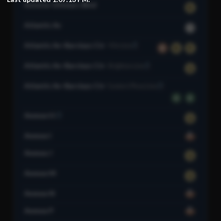
Astoria–Ditmars Blvd
N
Atlantic Av
L
Atlantic Av–Barclays Ctr
4 Av Line
D
N
R
Atlantic Av–Barclays Ctr
Brighton Line
Q
Atlantic Av–Barclays Ctr
Eastern Pkwy Line
4
5
Avenue H
Q
F
Avenue I
Avenue J
Q
Avenue M
Q
F
Avenue N
F
Avenue P