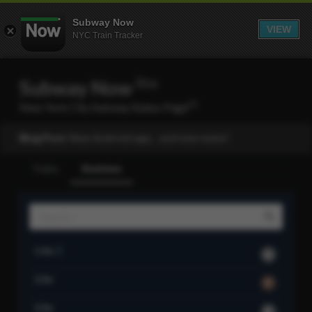
Subway Now
VIEW
NYC Train Tracker
lite
Subway Now
[
?
]
New York City Subway Status Page
Blog Post:
New Android app… and new name!
Trains
Stations
1 Av
L
2 Av
F
3 Av
L