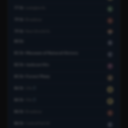
77 St
Lexington Av
6
79 St
Broadway
1
79 St
New Utrecht Av
D
80 St
A
81 St–Museum of Natural History
C
82 St–Jackson Hts
7
85 St–Forest Pkwy
J
86 St
2 Av
Q
86 St
4 Av
R
86 St
Broadway
1
86 St
Central Park W
C