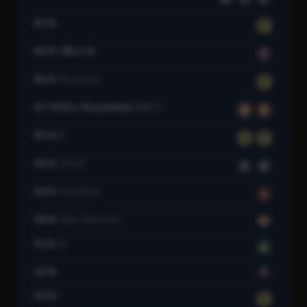
45 St
R
46 St–Bliss St
7
46 St
Broadway
R
47-50 Sts–Rockefeller Ctr
D
F
49 St
Q
R
50 St
8 Av
C
E
50 St
Broadway
1
50 St
New Utrecht Av
D
51 St
6
7
52 St
53 St
R