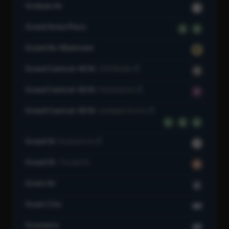
Graham Av
L
Grand Army Plaza
4
5
Grand Av–Newtown
R
Grand Central–42 St
42 St Shuttle
S
Grand Central–42 St
Flushing Line
7
Grand Central–42 St
Lexington Av Line
4
5
6
Grand St
Bushwick Av
L
Grand St
Chrystie St
D
Grant Av
A
Grant City
SIR
Grasmere
SIR