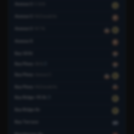
Avenue U
E 16 St
Q
Avenue U
McDonald Av
F
Avenue U
W 7 St
D
N
Avenue X
F
Bay 50 St
D
Bay Pkwy
86 St
D
Bay Pkwy
Avenue O
D
N
F
Bay Pkwy
McDonald Av
Bay Ridge–95 St
R
Bay Ridge Av
R
Bay Terrace
SIR
Baychester Av