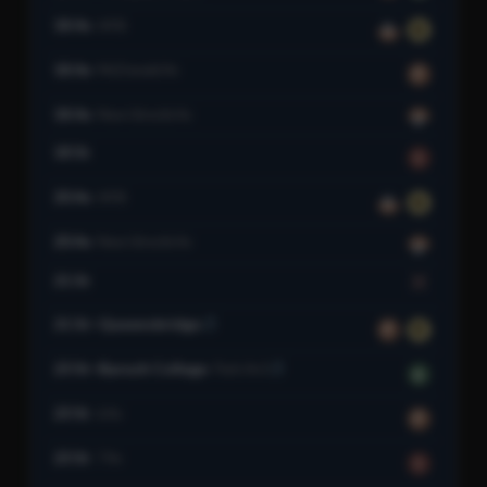
18 Av
64 St
D
N
18 Av
McDonald Av
F
18 Av
New Utrecht Av
D
18 St
1
20 Av
64 St
D
N
20 Av
New Utrecht Av
D
21 St
21 St–Queensbridge
F
R
23 St–Baruch College
Park Av S
6
23 St
6 Av
F
23 St
7 Av
1