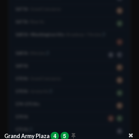
167 St
Grand Concourse
D
167 St
River Av
4
168 St–Washington Hts
Broadway–7 Av Line
1
168 St
8 Av Line
A
C
169 St
F
170 St
Grand Concourse
D
170 St
Jerome Av
4
174-175 Sts
D
174 St
2
5
175 St
A
4
5
Grand Army Plaza