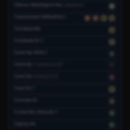
Clinton–Washington Avs
Lafayette Av
G
Coney Island–Stillwell Av
D
F
N
Q
Cortelyou Rd
Q
Cortlandt St
R
Court Sq–23 St
E
Court Sq
Crosstown Line
Court Sq
Flushing Line
7
Court St
R
Crescent St
J
Crown Hts–Utica Av
4
Cypress Av
6