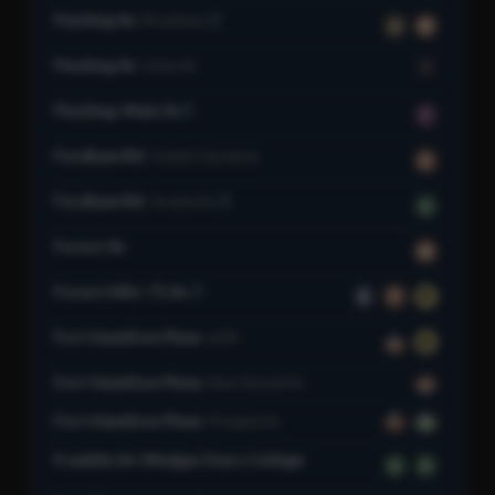
Flushing Av
Broadway
J
M
Flushing Av
Union Av
Flushing–Main St
7
Fordham Rd
Grand Concourse
D
Fordham Rd
Jerome Av
4
Forest Av
M
Forest Hills–71 Av
E
F
R
Fort Hamilton Pkwy
62 St
D
N
Fort Hamilton Pkwy
New Utrecht Av
D
F
G
Fort Hamilton Pkwy
Prospect Av
Franklin Av–Medgar Evers College
4
5