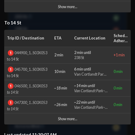
242 St
231 St
1
Show more...
233 St
5
To
14 St
238 St
1
Schedule
Trip ID / Destination
ETA
Current Location
Alabama Av
Adherence
1
2 min
until
044900​_1..S03X053
Allerton Av
5
2 min
+1 min
238 St
to
14 St
Annadale
SIR
1
6 min
until
045700​_1..S03X053
10 min
0 min
Van Cortlandt Park–
to
14 St
Aqueduct–N Conduit Av
A
242 St
1
~
14 min
until
046500​_1..S03X053
~
18 min
0 min
Aqueduct Racetrack
Van Cortlandt Park–
A
to
14 St
242 St
Arthur Kill
1
SIR
~
22 min
until
047300​_1..S03X053
~
26 min
0 min
Van Cortlandt Park–
to
14 St
242 St
Astor Pl
6
Show more...
Astoria Blvd
N
Last updated
11:30:07 AM
.