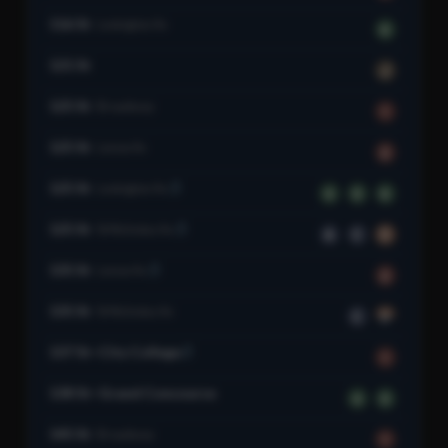
116 St
Lexington Av
6
121 St
J
125 St
Broadway
1
125 St
Lenox Av
2
125 St
Lexington Av
4
5
6
125 St
St Nicholas Av
A
C
D
135 St
Lenox Av
2
135 St
St Nicholas Av
C
D
137 St–City College
1
138 St–Grand Concourse
4
5
145 St
Broadway
1