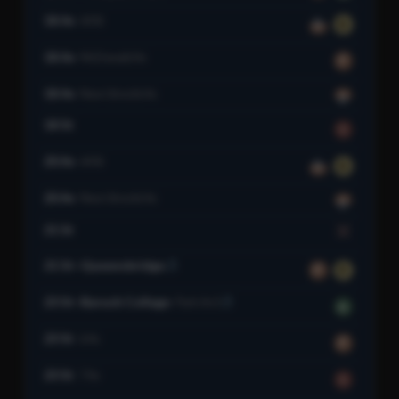
18 Av
64 St
D
N
18 Av
McDonald Av
F
18 Av
New Utrecht Av
D
18 St
1
20 Av
64 St
D
N
20 Av
New Utrecht Av
D
21 St
21 St–Queensbridge
F
R
23 St–Baruch College
Park Av S
6
23 St
6 Av
F
23 St
7 Av
1