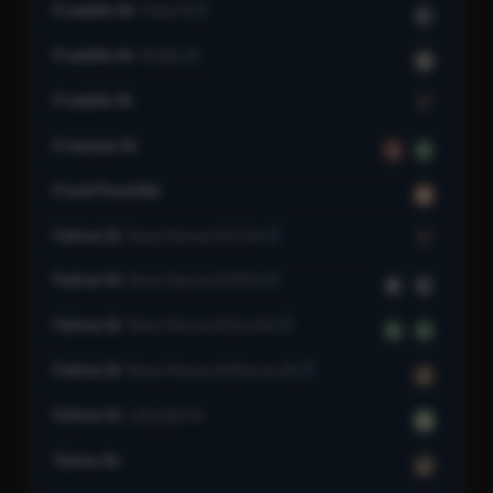
Franklin Av
Fulton St
C
Franklin Av
Shuttle
S
Franklin St
Freeman St
2
5
Fresh Pond Rd
M
Fulton St
Bway-Nassau St (7 Av)
Fulton St
Bway-Nassau St (8 Av)
A
C
Fulton St
Bway-Nassau St (Lex Av)
4
5
Fulton St
Bway-Nassau St (Nassau St)
J
Fulton St
Lafayette Av
G
Gates Av
J