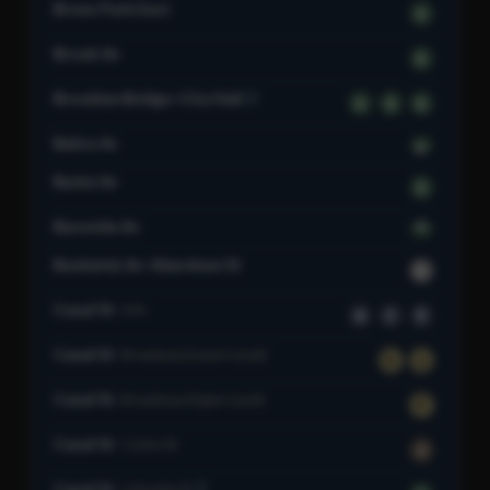
Bronx Park East
5
Brook Av
6
Brooklyn Bridge–City Hall
4
5
6
Buhre Av
6
Burke Av
5
4
Burnside Av
Bushwick Av–Aberdeen St
L
Canal St
6 Av
A
C
E
Canal St
Broadway (Lower Level)
N
Q
Canal St
Broadway (Upper Level)
R
Canal St
Centre St
J
Canal St
Lafayette St