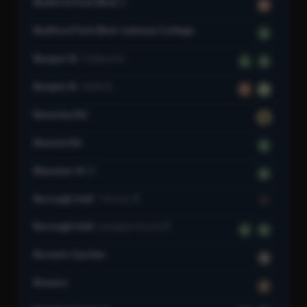
Bedford Park Blvd
D
Bedford Park Blvd–Lehman College
4
Bergen St
Flatbush Av
4
5
Bergen St
Smith St
F
G
Beverley Rd
Q
Beverly Rd
5
Bleecker St
6
Borough Hall
7 Av Line
Borough Hall
Lexington Av Line
4
5
Botanic Garden
S
Bowery
J