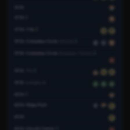
55 St
D
57 St
F
57 St–7 Av
Q
R
59 St–Columbus Circle
8 Av Line
A
C
D
59 St–Columbus Circle
Broadway–7 Av Line
1
59 St
4 Av
D
N
R
59 St
Lexington Av
4
5
6
62 St
D
63 Dr–Rego Park
E
F
R
65 St
R
66 St–Lincoln Center
1