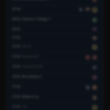
67 Av
E
F
R
68 St–Hunter College
6
7
69 St
71 St
D
72 St
2 Av
Q
72 St
Broadway
1
2
72 St
Central Park W
C
74 St–Broadway
7
75 Av
E
F
75 St–Elderts Ln
J
77 St
4 Av
R