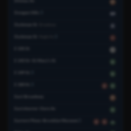
Ditmas Av
F
Dongan Hills
SIR
Dyckman St
Broadway
A
Dyckman St
Nagle Av
1
E 105 St
L
E 143 St–St Mary's St
6
E 149 St
6
E 180 St
2
5
East Broadway
F
Eastchester–Dyre Av
5
Eastern Pkwy–Brooklyn Museum
2
3
4