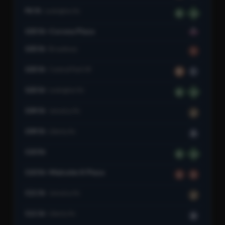
96 St
Lexington Av
6
6
7
103 St–Corona Plaza
103 St
Broadway
1
103 St
Central Park W
B
C
103 St
Lexington Av
6
6
104 St
Jamaica Av
J
104 St
Liberty Av
A
110 St
6
6
110 St–Malcolm X Plaza
2
3
111 St
Jamaica Av
J
111 St
Liberty Av
A