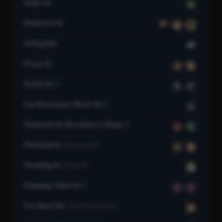
Elder Av
6
Elmhurst Av
F
M
R
Eltingville
SIR
Essex St
J
M
Euclid Av
A
C
Far Rockaway–Mott Av
A
Flatbush Av–Brooklyn College
2
5
Flushing Av
Broadway
J
M
Flushing Av
Union Av
G
Flushing–Main St
7
7
Fordham Rd
Grand Concourse
D