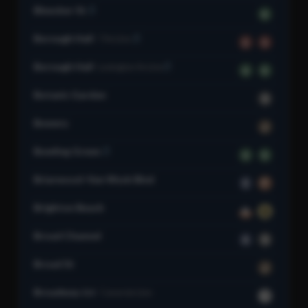
Bleecker St
6
Borough Hall
7 Av Line
2
3
Borough Hall
Lexington Av Line
4
5
Botanic Garden
S
Bowery
J
Bowling Green
4
5
Briarwood–Van Wyck Blvd
E
F
Brighton Beach
B
Q
Broad Channel
A
S
Broad St
J
Broadway Jct
Canarsie Line
L