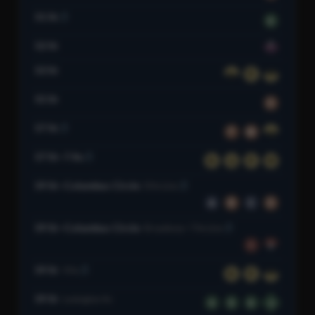
51 St
6
7
52 St
53 St
N
R
W
55 St
D
57 St
F
M
Q
57 St–7 Av
N
Q
R
W
59 St–Columbus Circle
8 Av Line
A
B
C
D
59 St–Columbus Circle
Broadway–7 Av Line
1
3
59 St
4 Av
N
R
W
59 St
Lexington Av
4
5
6
6