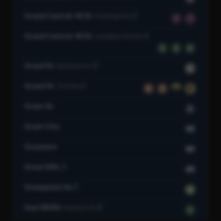
Grand Central–42 St
Flushing Line
7
7
Grand Central–42 St
Lexington Av Line
4
5
6
Grand St
Bushwick Av
L
Grand St
Chrystie St
B
D
Q
R
Grant Av
A
Grant City
SIR
Grasmere
SIR
Great Kills
SIR
Greenpoint Av
G
Gun Hill Rd
Seymour Av
5