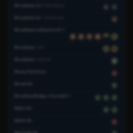
Broadway Jct
Fulton St Line
A
C
Broadway Jct
Jamaica Line
J
Broadway-Lafayette St
B
D
F
M
Q
R
Broadway
31 St
N
W
Broadway
Union Av
G
Bronx Park East
2
Brook Av
6
Brooklyn Bridge–City Hall
4
5
6
Buhre Av
6
6
Burke Av
2
4
Burnside Av