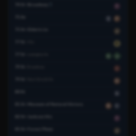
74 St–Broadway
7
75 Av
E
F
75 St–Elderts Ln
J
77 St
4 Av
R
77 St
Lexington Av
6
6
79 St
Broadway
1
79 St
New Utrecht Av
D
80 St
A
81 St–Museum of Natural History
B
C
82 St–Jackson Hts
7
85 St–Forest Pkwy
J