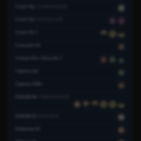
Court Sq
Crosstown Line
G
Court Sq
Flushing Line
7
7
Court St
N
R
W
Crescent St
J
Crown Hts–Utica Av
3
4
5
Cypress Av
6
Cypress Hills
J
DeKalb Av
Flatbush Av Ext
B
D
N
Q
R
W
DeKalb Av
Wyckoff Av
L
Delancey St
F