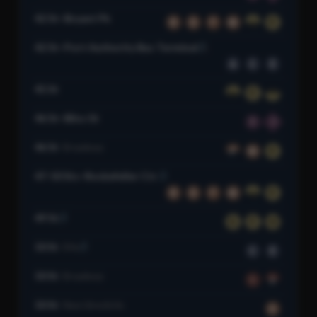
42 St–Bryant Pk
B
D
F
M
Q
R
42 St–Port Authority Bus Terminal
A
C
E
45 St
N
R
W
46 St–Bliss St
7
7
46 St
Broadway
F
M
R
47-50 Sts–Rockefeller Ctr
B
D
F
M
Q
R
49 St
N
R
W
50 St
8 Av
C
E
50 St
Broadway
1
3
50 St
New Utrecht Av
D