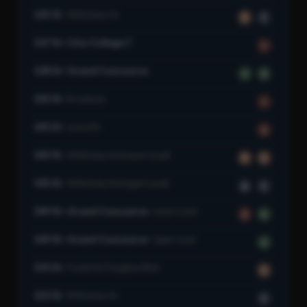
135 St
St Nicholas Av
B
C
137 St–City College
1
138 St–Grand Concourse
4
5
145 St
Broadway
1
145 St
Lenox Av
3
145 St
St Nicholas Av (Lower Level)
B
D
145 St
St Nicholas Av (Upper Level)
A
C
149 St–Grand Concourse
Lower Level
2
5
149 St–Grand Concourse
Upper Level
4
155 St
Frederick Douglass Blvd
D
155 St
St Nicholas Av
C