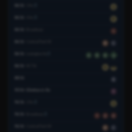
86 St
2 Av
Q
86 St
4 Av
R
86 St
Broadway
1
86 St
Central Park W
B
C
86 St
Lexington Av
4
5
6
6
86 St
W 7 St
N
W
88 St
A
90 St–Elmhurst Av
7
96 St
2 Av
Q
96 St
Broadway
1
2
3
96 St
Central Park W
B
C