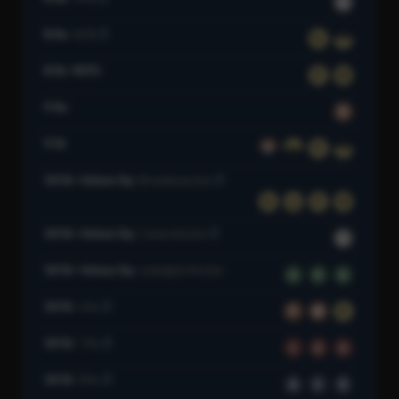
L
8 Av
62 St
N
W
8 St–NYU
R
W
9 Av
D
9 St
D
N
R
W
14 St–Union Sq
Broadway Line
N
Q
R
W
14 St–Union Sq
Canarsie Line
L
14 St–Union Sq
Lexington Av Line
4
5
6
14 St
6 Av
F
M
R
14 St
7 Av
1
2
3
14 St
8 Av
A
C
E