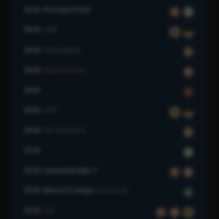
15 St–Prospect Park
F
G
18 Av
64 St
N
W
18 Av
McDonald Av
F
18 Av
New Utrecht Av
D
18 St
1
20 Av
64 St
N
W
20 Av
New Utrecht Av
D
21 St
G
21 St–Queensbridge
F
M
23 St–Baruch College
Park Av S
6
23 St
6 Av
F
M
R