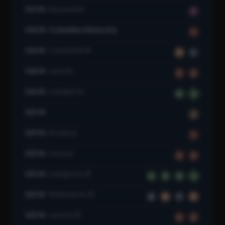
111 St
Roosevelt Av
7
116 St–Columbia University
1
116 St
Central Park W
B
C
116 St
Lenox Av
2
3
116 St
Lexington Av
6
6
121 St
J
125 St
Broadway
1
125 St
Lenox Av
2
3
125 St
Lexington Av
4
5
6
6
125 St
St Nicholas Av
A
B
C
D
135 St
Lenox Av
2
3