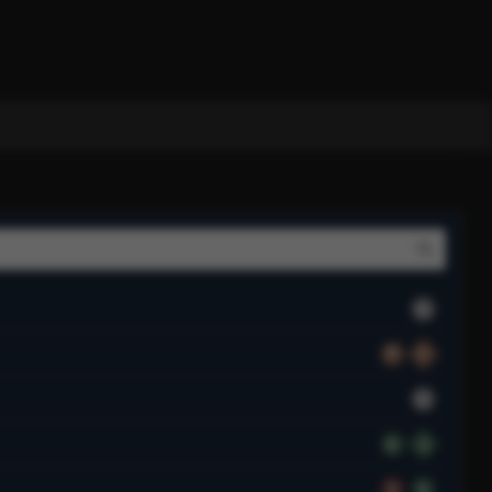
L
F
F
L
6
6
2
5