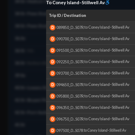
34 St–Hudson Yards
To
Coney Island–Stillwell Av
34 St–Penn Station
7 Av
Trip ID / Destination
34 St–Penn Station
8 Av
D
089850​_D..S07R
to
Coney Island–Stillwell Av
36 Av
D
090700​_D..S07R
to
Coney Island–Stillwell Av
D
36 St
091500​_D..S07R
to
Coney Island–Stillwell Av
4 Av
D
092250​_D..S07R
to
Coney Island–Stillwell Av
36 St
Northern Blvd
D
093700​_D..S07R
to
Coney Island–Stillwell Av
39 Av
D
094650​_D..S07R
to
Coney Island–Stillwell Av
40 St–Lowery St
D
095800​_D..S07R
to
Coney Island–Stillwell Av
42 St–Bryant Pk
D
096350​_D..S07R
to
Coney Island–Stillwell Av
42 St–Port Authority Bus Terminal
D
096750​_D..S07R
to
Coney Island–Stillwell Av
45 St
D
097500​_D..S07R
to
Coney Island–Stillwell Av