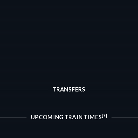
TRANSFERS
[?]
UPCOMING TRAIN TIMES