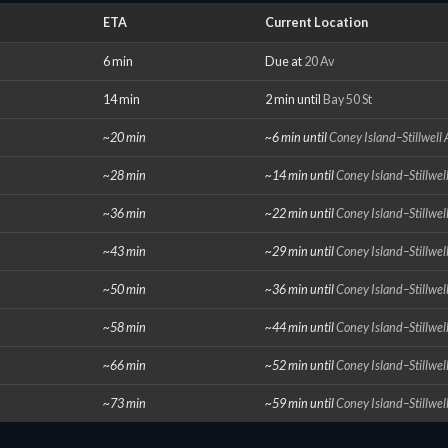
ETA
Current Location
6 min
Due
at
20 Av
14 min
2 min
until
Bay 50 St
~
20 min
~
6 min
until
Coney Island–Stillwell 
~
28 min
~
14 min
until
Coney Island–Stillwel
~
36 min
~
22 min
until
Coney Island–Stillwel
~
43 min
~
29 min
until
Coney Island–Stillwel
~
50 min
~
36 min
until
Coney Island–Stillwel
~
58 min
~
44 min
until
Coney Island–Stillwel
~
66 min
~
52 min
until
Coney Island–Stillwel
~
73 min
~
59 min
until
Coney Island–Stillwel