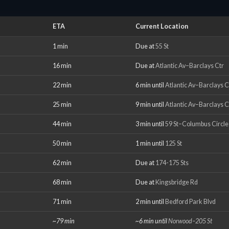
ETA
Current Location
1 min
Due
at
55 St
16 min
Due
at
Atlantic Av–Barclays Ctr
22 min
6 min
until
Atlantic Av–Barclays C
25 min
9 min
until
Atlantic Av–Barclays C
44 min
3 min
until
59 St–Columbus Circle
50 min
1 min
until
125 St
62 min
Due
at
174-175 Sts
68 min
Due
at
Kingsbridge Rd
71 min
2 min
until
Bedford Park Blvd
~
79 min
~
6 min
until
Norwood–205 St