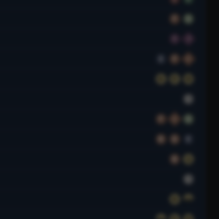
F
G
7
7
E
F
F
N
R
W
L
F
G
F
B
D
E
B
Q
L
N
W
N
R
W